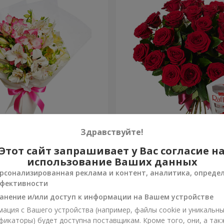
льстромерий
Букет "В День рождения, 
Здравствуйте!
Этот сайт запрашивает у Вас согласие н
3 014 грн
Заказать
использование Ваших данных
рсонализированная реклама и контент, аналитика, опреде
фективности
анение и/или доступ к информации на Вашем устройстве
ация с Вашего устройства (например, файлы cookie и уникальн
фикаторы) будет доступна поставщикам. Кроме того, они, а так