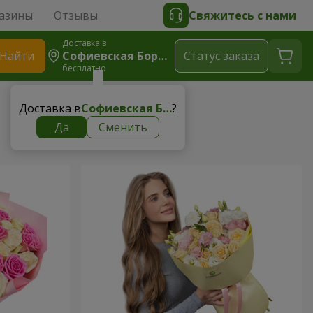
азины
Отзывы
Свяжитесь с нами
Доставка в
Найти
Софиевская Борщаговка
Cтатус заказа
бесплатно
Доставка в
Софиевская Борщаговка
?
Да
Сменить