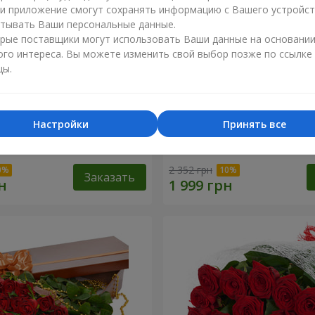
ли приложение смогут сохранять информацию с Вашего устройст
тывать Ваши персональные данные.
рые поставщики могут использовать Ваши данные на основани
ого интереса. Вы можете изменить свой выбор позже по ссылке
цы.
Настройки
Принять все
 "Ты + Я"
Букет "В восторге от тебя!
2 352 грн
Заказать