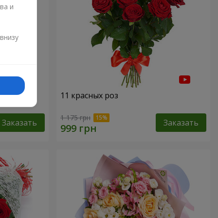
ва и
и
 внизу
"
11 красных роз
1 175 грн
Заказать
Заказать