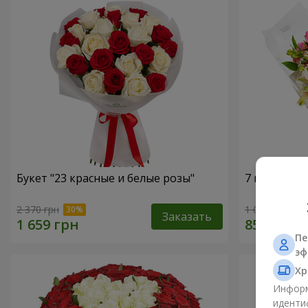
Букет "23 красные и белые розы"
7 нежных а
2 370 грн
1 011 грн
Заказать
Пе
эф
Хр
Информ
иденти