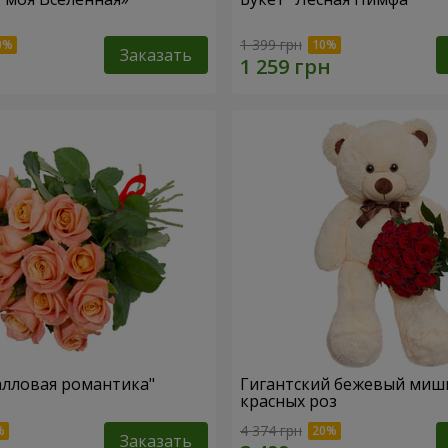
1 399 грн
Заказать
алловая романтика"
Гигантский бежевый мишк
красных роз
4 374 грн
Заказать