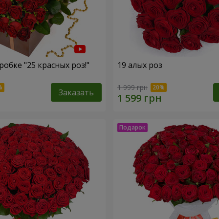
обке "25 красных роз!"
19 алых роз
1 999 грн
Заказать