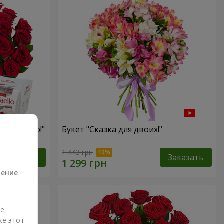
с любовью!"
Букет "Сказка для двоих!"
а
1 443 грн
Заказать
Заказать
ление
ые
же этот