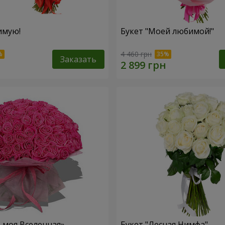
имую!
Букет "Моей любимой!"
4 460 грн
Заказать
– моя Вселенная»
Букет "Лесная Нимфа"