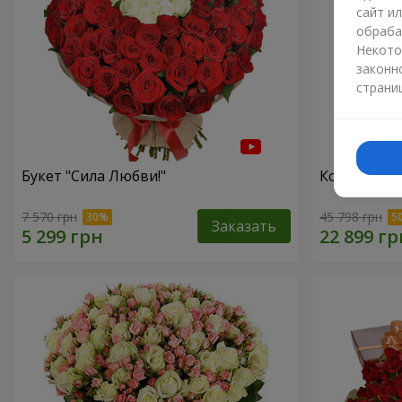
сайт и
обраба
Некото
законн
страни
Букет "Сила Любви!"
Композиция
7 570 грн
45 798 грн
Заказать