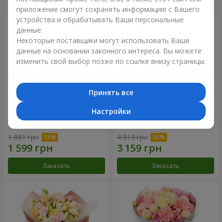
приложение смогут сохранять информацию с Вашего
устройства и обрабатывать Ваши персональные
данные.
Некоторые поставщики могут использовать Ваши
данные на основании законного интереса. Вы можете
изменить свой выбор позже по ссылке внизу страницы.
Принять все
Настройки
Букет "Дзинтарс"
Букет "Your Smile"
1 881 грн
4 513 грн
Заказать
Заказать