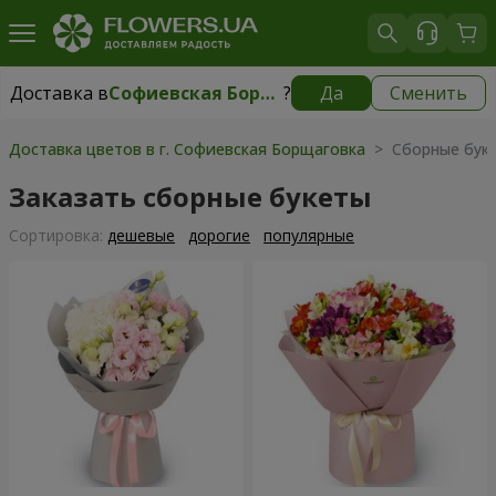
Доставка в
Софиевская Борщаговка
?
Да
Сменить
Доставка в
Софиевская Борщаговка
|
бесплатно
Доставка цветов в г. Софиевская Борщаговка
> Сборные бук
Заказать сборные букеты
Cортировка:
дешевые
дорогие
популярные