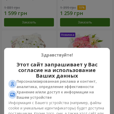
1 881 грн
1 399 грн
Заказать
Заказать
Здравствуйте!
Этот сайт запрашивает у Вас
согласие на использование
Ваших данных
Персонализированная реклама и контент,
Букет "White happiness"
Букет "Розовый зефир"
аналитика, определение эффективности
Хранение и/или доступ к информации на
999 грн
1 411 грн
Вашем устройстве
Информация с Вашего устройства (например, файлы
cookie и уникальные идентификаторы) будет доступна
Заказать
Заказать
поставщикам. Кроме того, они, а также этот сайт или