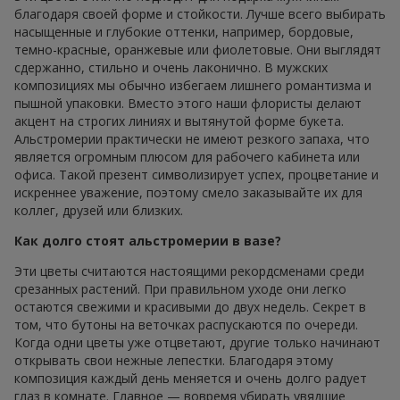
благодаря своей форме и стойкости. Лучше всего выбирать
насыщенные и глубокие оттенки, например, бордовые,
темно-красные, оранжевые или фиолетовые. Они выглядят
сдержанно, стильно и очень лаконично. В мужских
композициях мы обычно избегаем лишнего романтизма и
пышной упаковки. Вместо этого наши флористы делают
акцент на строгих линиях и вытянутой форме букета.
Альстромерии практически не имеют резкого запаха, что
является огромным плюсом для рабочего кабинета или
офиса. Такой презент символизирует успех, процветание и
искреннее уважение, поэтому смело заказывайте их для
коллег, друзей или близких.
Как долго стоят альстромерии в вазе?
Эти цветы считаются настоящими рекордсменами среди
срезанных растений. При правильном уходе они легко
остаются свежими и красивыми до двух недель. Секрет в
том, что бутоны на веточках распускаются по очереди.
Когда одни цветы уже отцветают, другие только начинают
открывать свои нежные лепестки. Благодаря этому
композиция каждый день меняется и очень долго радует
глаз в комнате. Главное — вовремя убирать увядшие