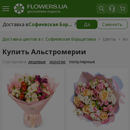
Доставка в
Софиевская Борщаговка
?
Да
Сменить
Доставка в
Софиевская Борщаговка
|
бесплатно
Доставка цветов в г. Софиевская Борщаговка
> Цветы > Аль
Купить Альстромерии
Cортировка:
дешевые
дорогие
популярные