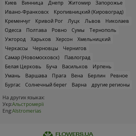
Киев
Винница
Днепр
Житомир
Запорожье
Ивано-Франковск
Кропивницкий (Кировоград)
Кременчуг
Кривой Рог
Луцк
Львов
Николаев
Одесса
Полтава
Ровно
Сумы
Тернополь
Ужгород
Харьков
Херсон
Хмельницкий
Черкассы
Черновцы
Чернигов
Самар (Новомосковск)
Павлоград
Белая Церковь
Буча
Васильков
Ирпень
Умань
Варшава
Прага
Вена
Берлин
Ревное
Бургас
Солнечный берег
Варна
другие регионы
На других языках:
Укр:
Альстромерії
Eng:
Alstromerias