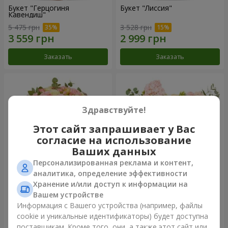
Букет "Герцогиня
Букет "Лиссия"
Кавендиш"
5 475 грн
3 528 грн
Заказать
Заказать
Здравствуйте!
Этот сайт запрашивает у Вас
согласие на использование
Ваших данных
Персонализированная реклама и контент,
аналитика, определение эффективности
Хранение и/или доступ к информации на
Букет "Nude Perfume"
Композиция "Spring Wind"
Вашем устройстве
2 775 грн
11 332 грн
Информация с Вашего устройства (например, файлы
cookie и уникальные идентификаторы) будет доступна
поставщикам. Кроме того, они, а также этот сайт или