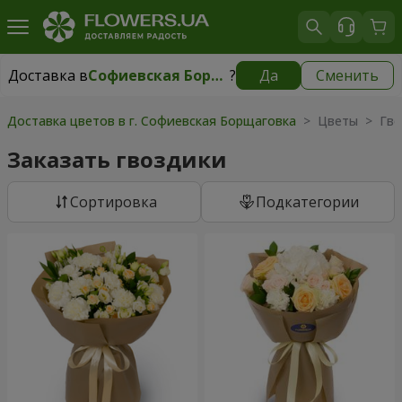
Доставка в
Софиевская Борщаговка
?
Да
Сменить
Доставка в
Софиевская Борщаговка
|
бесплатно
Доставка цветов в г. Софиевская Борщаговка
> Цветы > Гво
Заказать гвоздики
Cортировка
Подкатегории