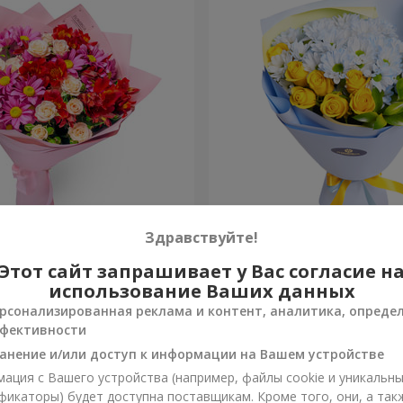
ная любовь"
Букет "Сказка навсегда"
Здравствуйте!
Этот сайт запрашивает у Вас согласие н
1 624 грн
Заказать
использование Ваших данных
рсонализированная реклама и контент, аналитика, опреде
фективности
анение и/или доступ к информации на Вашем устройстве
ация с Вашего устройства (например, файлы cookie и уникальн
фикаторы) будет доступна поставщикам. Кроме того, они, а так