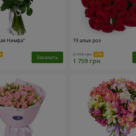
ная Нимфа"
19 алых роз
2 199 грн
Заказать