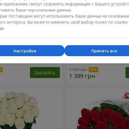
ли приложение смогут сохранять информацию с Вашего устройст
тывать Ваши персональные данные.
рые поставщики могут использовать Ваши данные на основани
ого интереса. Вы можете изменить свой выбор позже по ссылке
цы.
Настройки
Принять все
ость” из 21 розы
Букет "Мир начинается с
1 999 грн
Заказать