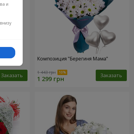
ва и
и
 внизу
 Мамы"
Композиция "Берегиня Мама"
1 443 грн
Заказать
Заказать