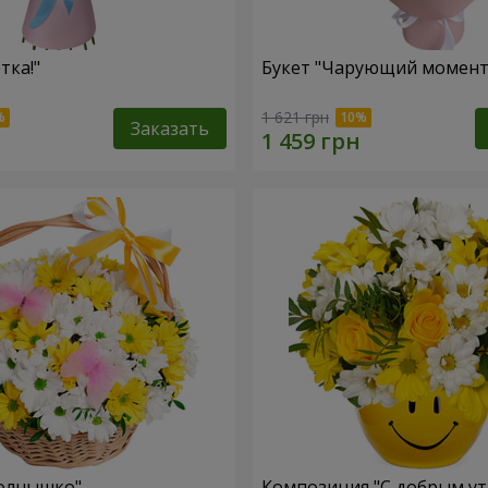
тка!"
Букет "Чарующий момент
1 621 грн
Заказать
Солнышко"
Композиция "С добрым ут