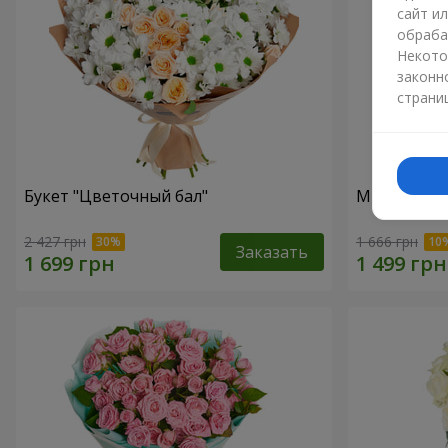
сайт и
обраба
Некото
законн
страни
Букет "Цветочный бал"
Микс “Нежн
2 427 грн
1 666 грн
Заказать