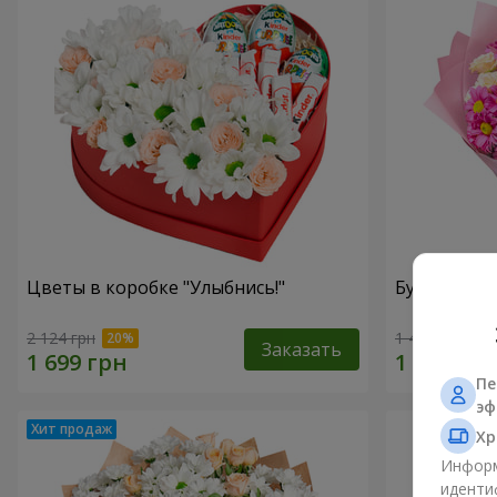
Цветы в коробке "Улыбнись!"
Букет "Неж
2 124 грн
1 443 грн
Заказать
Пе
эф
Хр
Информ
иденти