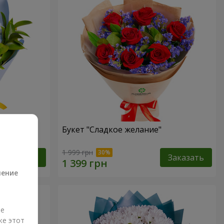
Букет "Сладкое желание"
а
1 999 грн
Заказать
Заказать
ление
ые
же этот