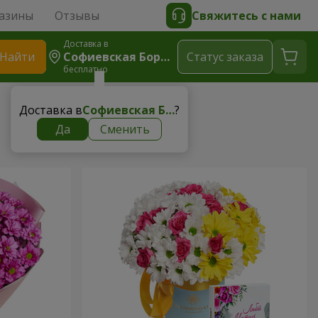
азины
Отзывы
Свяжитесь с нами
Доставка в
Найти
Софиевская Борщаговка
Cтатус заказа
бесплатно
Доставка в
Софиевская Борщаговка
?
Да
Сменить