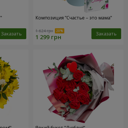
"
Композиция "Счастье – это мама"
1 624 грн
Заказать
Заказать
ром!"
Яркий букет "Люблю!"