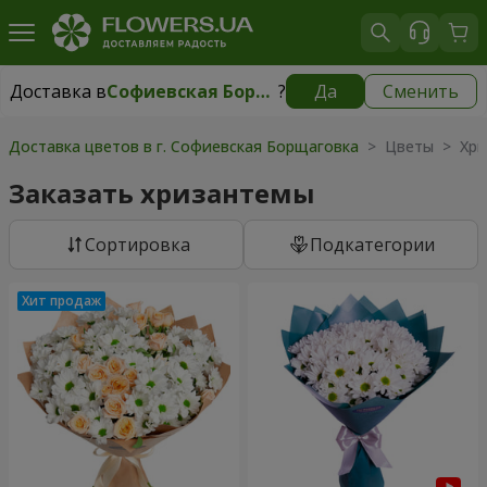
Доставка в
Софиевская Борщаговка
?
Да
Сменить
Доставка в
Софиевская Борщаговка
|
бесплатно
Доставка цветов в г. Софиевская Борщаговка
> Цветы > Хри
Заказать хризантемы
Cортировка
Подкатегории