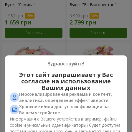
Букет "Ясмина"
Букет "Её Высочество"
1 952 грн
3 999 грн
Заказать
Заказать
Здравствуйте!
Этот сайт запрашивает у Вас
согласие на использование
Ваших данных
Персонализированная реклама и контент,
аналитика, определение эффективности
Хранение и/или доступ к информации на
Букет "Желаю счастья"
Букет "Юмоки"
Вашем устройстве
3 749 грн
1 175 грн
Информация с Вашего устройства (например, файлы
cookie и уникальные идентификаторы) будет доступна
поставщикам. Кроме того, они, а также этот сайт или