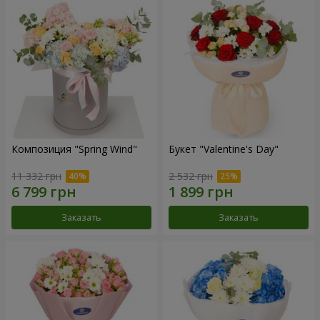
Композиция "Spring Wind"
Букет "Valentine's Day"
11 332 грн
2 532 грн
Заказать
Заказать