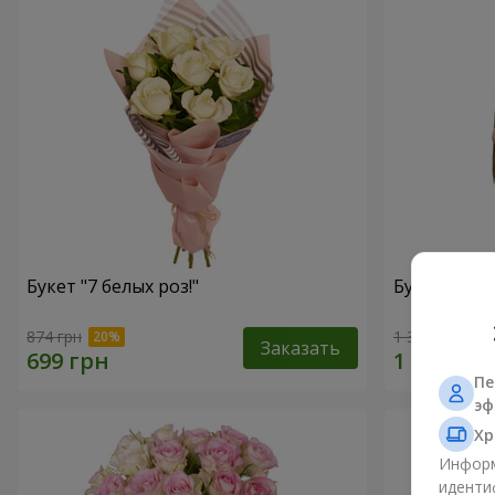
Букет "7 белых роз!"
Букет из 11
874 грн
1 364 грн
Заказать
Пе
эф
Хр
Информ
иденти