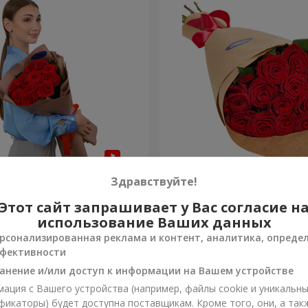
 красных роз
Букет в ЭКО упаковке "15
Здравствуйте!
роз"
Этот сайт запрашивает у Вас согласие н
1 599 грн
Заказать
использование Ваших данных
рсонализированная реклама и контент, аналитика, опреде
фективности
анение и/или доступ к информации на Вашем устройстве
ация с Вашего устройства (например, файлы cookie и уникальн
фикаторы) будет доступна поставщикам. Кроме того, они, а так