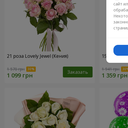
сайт и
обраба
Некото
законн
страни
21 роза Lovely Jewel (Кения)
15 красных
1 570 грн
1 941 грн
Заказать