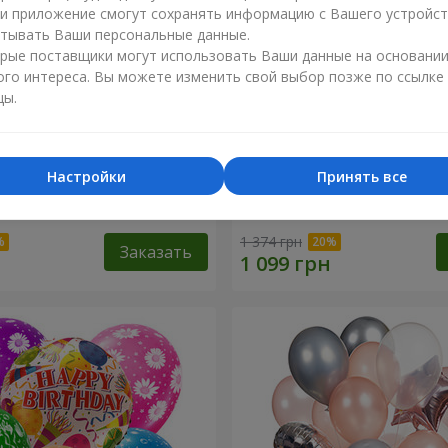
ли приложение смогут сохранять информацию с Вашего устройст
тывать Ваши персональные данные.
рые поставщики могут использовать Ваши данные на основани
ого интереса. Вы можете изменить свой выбор позже по ссылке
цы.
Настройки
Принять все
 роз
Букет "Королева Карибско
1 374 грн
Заказать