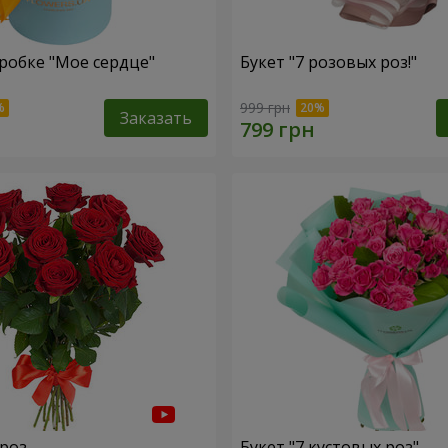
робке "Мое сердце"
Букет "7 розовых роз!"
999 грн
Заказать
 роз
Букет "7 кустовых роз"