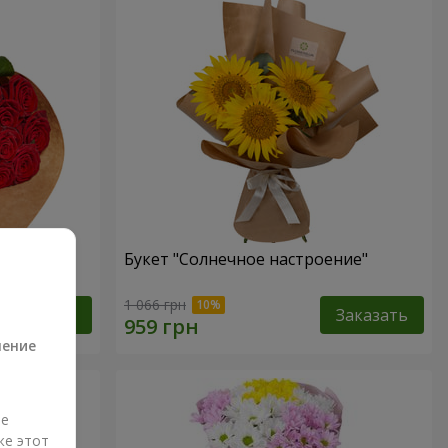
 красных
Букет "Солнечное настроение"
а
1 066 грн
Заказать
Заказать
ление
ые
же этот