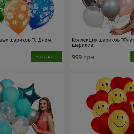
вых шариков "C Днем
Коллекция шариков "Флам
шариков
Заказать