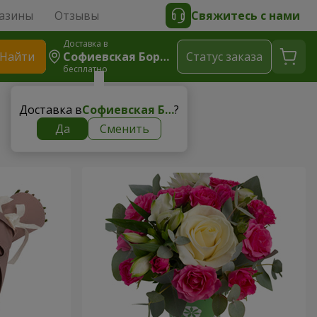
азины
Отзывы
Свяжитесь с нами
Доставка в
Найти
Софиевская Борщаговка
Cтатус заказа
бесплатно
Доставка в
Софиевская Борщаговка
?
Да
Сменить