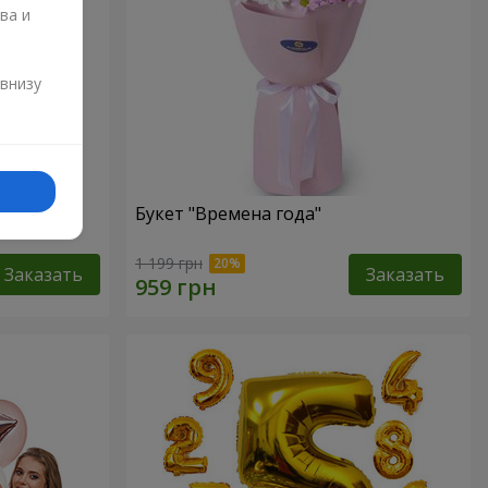
ва и
и
 внизу
го моря"
Букет "Времена года"
1 199 грн
Заказать
Заказать