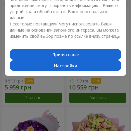
приложение смогут сохранять информацию с Вашего
устройства и обрабатывать Ваши персональные
данные.
Некоторые поставщики могут использовать Ваши
данные на основании законного интереса. Вы можете
изменить свой выбор позже по ссылке внизу страницы.
Принять все
Настройки
Букет "Сила Любви!"
Романтический букет
"Между небом и землей!"
8 513 грн
13 199 грн
Заказать
Заказать