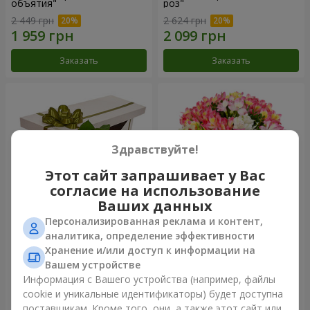
объятия"
роз"
2 449 грн
2 624 грн
Заказать
Заказать
Здравствуйте!
Этот сайт запрашивает у Вас
согласие на использование
Ваших данных
Персонализированная реклама и контент,
Цветы в коробке "15
Букет "Сказка для двоих!"
аналитика, определение эффективности
розовых роз"
Хранение и/или доступ к информации на
2 469 грн
1 621 грн
Вашем устройстве
Информация с Вашего устройства (например, файлы
cookie и уникальные идентификаторы) будет доступна
Заказать
Заказать
поставщикам. Кроме того, они, а также этот сайт или