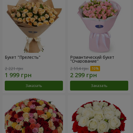
Букет "Прелесть"
Романтический букет
"Очарование"
2 221 грн
2 554 грн
Заказать
Заказать