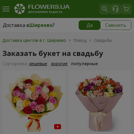
Доставка в
Ширяево
?
Да
Сменить
Доставка в
Ширяево
|
1625 грн
Доставка цветов в г. Ширяево
> Повод > Свадьба
Заказать букет на свадьбу
Cортировка:
дешевые
дорогие
популярные