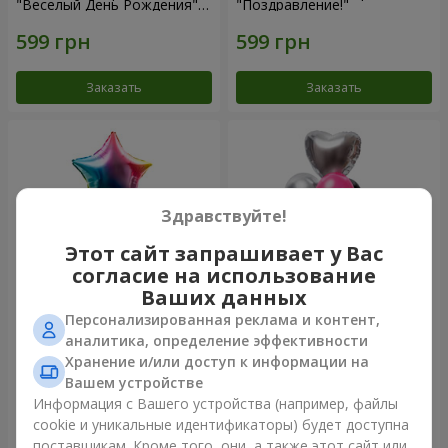
"Веселый День Рождения" -
"Поздравление!"
7 шариков
Заказать
Заказать
Здравствуйте!
Этот сайт запрашивает у Вас
согласие на использование
Ваших данных
Персонализированная реклама и контент,
Фонтан шаров "Arcobaleno"
Фонтан шаров "Aloha"
аналитика, определение эффективности
Хранение и/или доступ к информации на
Вашем устройстве
Информация с Вашего устройства (например, файлы
cookie и уникальные идентификаторы) будет доступна
Заказать
Заказать
поставщикам. Кроме того, они, а также этот сайт или