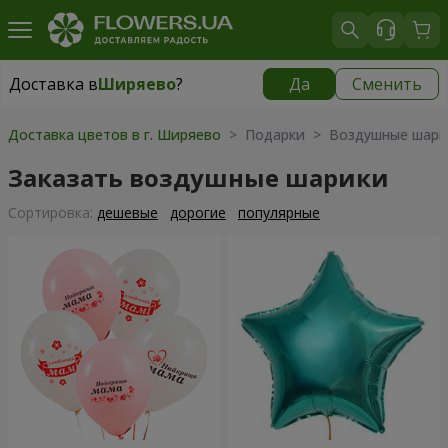
Доставка в
Ширяево
?
Да
Сменить
Доставка в
Ширяево
|
1625 грн
Доставка цветов в г. Ширяево
> Подарки > Воздушные шари
Заказать воздушные шарики
Cортировка:
дешевые
дорогие
популярные