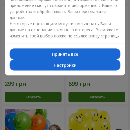
приложение смогут сохранять информацию с Вашего
устройства и обрабатывать Ваши персональные
данные.
Некоторые поставщики могут использовать Ваши
данные на основании законного интереса. Вы можете
изменить свой выбор позже по ссылке внизу страницы.
Принять все
Настройки
Коллекция шариков
Фонтан шаров “Мир чудес”
"Веселый День Рождения" -
3 шарика
Заказать
Заказать