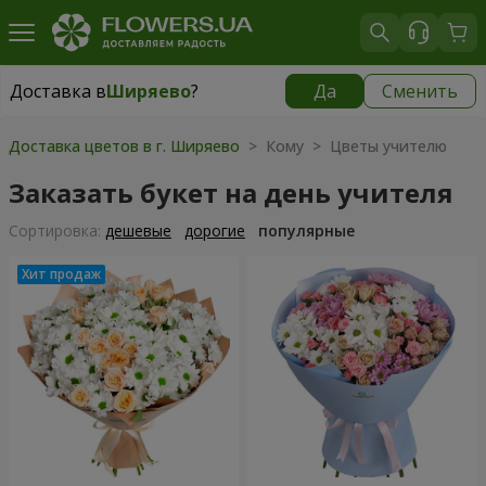
Доставка в
Ширяево
?
Да
Сменить
Доставка в
Ширяево
|
1625 грн
Доставка цветов в г. Ширяево
> Кому > Цветы учителю
Заказать букет на день учителя
Cортировка:
дешевые
дорогие
популярные