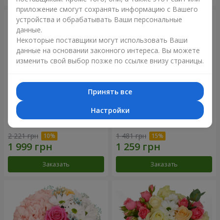
приложение смогут сохранять информацию с Вашего
устройства и обрабатывать Ваши персональные
данные.
Некоторые поставщики могут использовать Ваши
данные на основании законного интереса. Вы можете
изменить свой выбор позже по ссылке внизу страницы.
Принять все
Настройки
Букет "Сказочная осень"
Композиция "Летнее
облако"
2 221 грн
1 481 грн
Заказать
Заказать