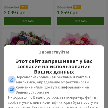
2 624 грн
2 656 грн
Заказать
Заказать
Здравствуйте!
Этот сайт запрашивает у Вас
согласие на использование
Ваших данных
Персонализированная реклама и контент,
Букет "Все для тебя...!"
Букет "Нежная любовь"
аналитика, определение эффективности
Хранение и/или доступ к информации на
6 199 грн
1 554 грн
Вашем устройстве
Информация с Вашего устройства (например, файлы
cookie и уникальные идентификаторы) будет доступна
Заказать
Заказать
поставщикам. Кроме того, они, а также этот сайт или