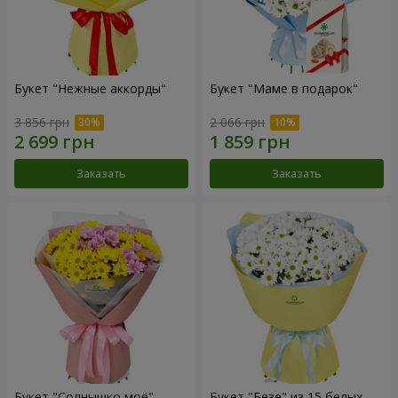
Букет "Нежные аккорды"
Букет "Маме в подарок"
3 856 грн
2 066 грн
Заказать
Заказать
Букет "Солнышко моё"
Букет "Безе" из 15 белых