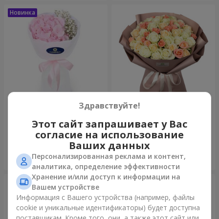
Здравствуйте!
Букет "Пастила"
Букет "Нежный оттенок"
Этот сайт запрашивает у Вас
1 175 грн
5 084 грн
согласие на использование
Ваших данных
Персонализированная реклама и контент,
Заказать
Заказать
аналитика, определение эффективности
Хранение и/или доступ к информации на
Вашем устройстве
Информация с Вашего устройства (например, файлы
cookie и уникальные идентификаторы) будет доступна
поставщикам. Кроме того, они, а также этот сайт или