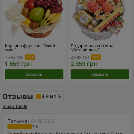
Корзина фруктов "Яркий
Подарочная корзина
микс"
“Лучший день”
1 843 грн
2 949 грн
Заказать
Заказать
Отзывы
4.9
из
5
Всего
15208
Татьяна
04.08.2026
5
Спасибо вам большое. Все вовремя. Вы - лучшие. В это