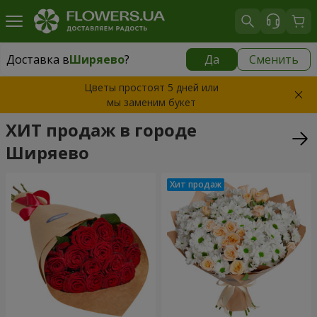
Доставка в
Ширяево
?
Да
Сменить
Доставка в
Ширяево
|
1625 грн
Цветы простоят 5 дней или
мы заменим букет
ХИТ продаж в городе
Ширяево