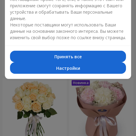
приложение смогут сохранять информацию с Вашего
устройства и обрабатывать Ваши персональные
данные.
Некоторые поставщики могут использовать Ваши
данные на основании законного интереса. Вы можете
изменить свой выбор позже по ссылке внизу страницы.
Букет "Blue ball"
Букет "Бенефис"
3 656 грн
6 152 грн
Принять все
Настройки
Заказать
Заказать