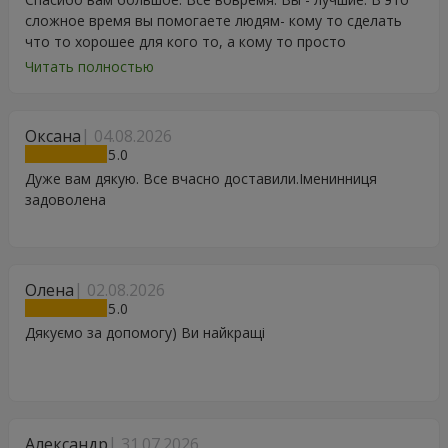
сложное время вы помогаете людям- кому то сделать
что то хорошее для кого то, а кому то просто
порадоваться цветам, подарку, тортику, поздравлению.
Читать полностью
Особенно, если человек сам себе не может купить даже
в свой День Рождения. Спасибо
Оксана
04.08.2026
5
Дуже вам дякую. Все вчасно доставили.Іменинниця
задоволена
Олена
02.08.2026
5
Дякуємо за допомогу) Ви найкращі
Александр
31.07.2026