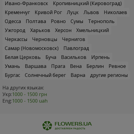
Ивано-Франковск
Кропивницкий (Кировоград)
Кременчуг
Кривой Рог
Луцк
Львов
Николаев
Одесса
Полтава
Ровно
Сумы
Тернополь
Ужгород
Харьков
Херсон
Хмельницкий
Черкассы
Черновцы
Чернигов
Самар (Новомосковск)
Павлоград
Белая Церковь
Буча
Васильков
Ирпень
Умань
Варшава
Прага
Вена
Берлин
Ревное
Бургас
Солнечный берег
Варна
другие регионы
На других языках:
Укр:
1000 - 1500 грн
Eng:
1000 - 1500 uah