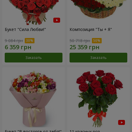
Букет "Сила Любви!"
Композиция "Ты + Я"
9 084 грн
50 718 грн
Заказать
Заказать
Букет "В восторге от тебя!"
11 красных роз