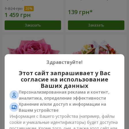
1 824 грн
Заказать
Заказать
Здравствуйте!
Этот сайт запрашивает у Вас
согласие на использование
Ваших данных
Персонализированная реклама и контент,
Роза розовая (поштучно)
Корзина альстромерий
аналитика, определение эффективности
"Акварель"
Хранение и/или доступ к информации на
3 293 грн
Вашем устройстве
Информация с Вашего устройства (например, файлы
cookie и уникальные идентификаторы) будет доступна
Заказать
Заказать
поставщикам. Кроме того, они, а также этот сайт или