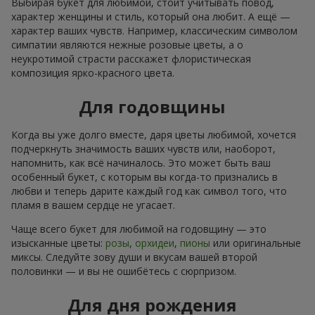
Выбирая букет для любимой, стоит учитывать повод,
характер женщины и стиль, который она любит. А ещё —
характер ваших чувств. Например, классическим символом
симпатии являются нежные розовые цветы, а о
неукротимой страсти расскажет флористическая
композиция ярко-красного цвета.
Для годовщины
Когда вы уже долго вместе, даря цветы любимой, хочется
подчеркнуть значимость ваших чувств или, наоборот,
напомнить, как всё начиналось. Это может быть ваш
особенный букет, с которым вы когда-то признались в
любви и теперь дарите каждый год как символ того, что
пламя в вашем сердце не угасает.
Чаще всего букет для любимой на годовщину — это
изысканные цветы:
розы
,
орхидеи
,
пионы
или оригинальные
миксы. Следуйте зову души и вкусам вашей второй
половинки — и вы не ошибётесь с сюрпризом.
Для дня рождения