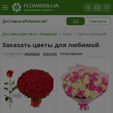
Доставка в
Романков
?
Да
Сменить
Доставка в
Романков
|
бесплатно
Доставка цветов в г. Романков
> Кому > Цветы любимой
Заказать цветы для любимой
Cортировка:
дешевые
дорогие
популярные