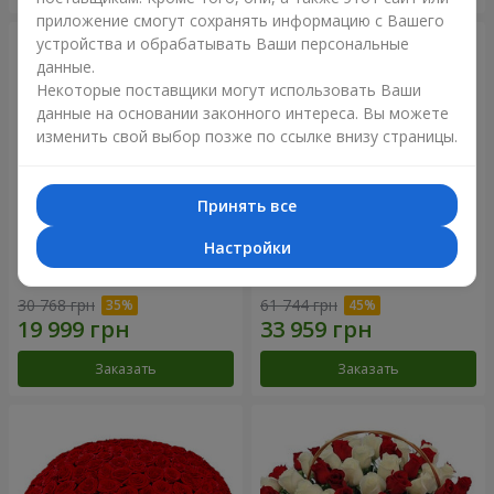
приложение смогут сохранять информацию с Вашего
устройства и обрабатывать Ваши персональные
данные.
Некоторые поставщики могут использовать Ваши
данные на основании законного интереса. Вы можете
изменить свой выбор позже по ссылке внизу страницы.
Принять все
Настройки
301 красная роза
501 красная роза
30 768 грн
61 744 грн
Заказать
Заказать