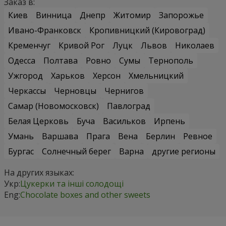
Заказ в:
Киев
Винница
Днепр
Житомир
Запорожье
Ивано-Франковск
Кропивницкий (Кировоград)
Кременчуг
Кривой Рог
Луцк
Львов
Николаев
Одесса
Полтава
Ровно
Сумы
Тернополь
Ужгород
Харьков
Херсон
Хмельницкий
Черкассы
Черновцы
Чернигов
Самар (Новомосковск)
Павлоград
Белая Церковь
Буча
Васильков
Ирпень
Умань
Варшава
Прага
Вена
Берлин
Ревное
Бургас
Солнечный берег
Варна
другие регионы
На других языках:
Укр:
Цукерки та інші солодощі
Eng:
Chocolate boxes and other sweets