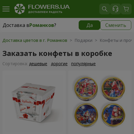
Доставка в
Романков
?
Да
Сменить
Доставка в
Романков
|
бесплатно
Доставка цветов в г. Романков
> Подарки > Конфеты и проч
Заказать конфеты в коробке
Cортировка:
дешевые
дорогие
популярные