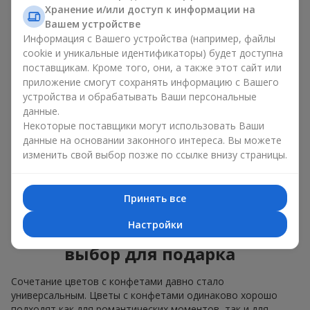
Для
корпоративного мероприятия
подойдёт
Хранение и/или доступ к информации на
премиальный подарок: здесь коробка с цветами и
Вашем устройстве
сладостями дополняется изысканными каллами,
Информация с Вашего устройства (например, файлы
герберами
или
орхидеями
и элитными сладостями;
cookie и уникальные идентификаторы) будет доступна
поставщикам. Кроме того, они, а также этот сайт или
Нежные букеты из
эустомы
,
тюльпанов
или
приложение смогут сохранять информацию с Вашего
альстромерии
хорошо сочетаются с конфетами
устройства и обрабатывать Ваши персональные
Merci, поддерживая нежную подачу и лёгкое
данные.
настроение — как
поздравление с рождением
ребёнка
или ко Дню всех влюблённых.
Некоторые поставщики могут использовать Ваши
данные на основании законного интереса. Вы можете
Мы поможем вам подобрать лучшее сочетание цветочного
изменить свой выбор позже по ссылке внизу страницы.
микса и сладостей под ваш повод и оформим подарок —
цветы с конфетами — надлежащим образом.
Принять все
Коробка с цветами и
Настройки
сладостями — ваш лучший
выбор для подарка
Сочетание цветов с конфетами давно стало
универсальным. Цветы с конфетами одинаково хорошо
подходят как для романтических моментов, так и для