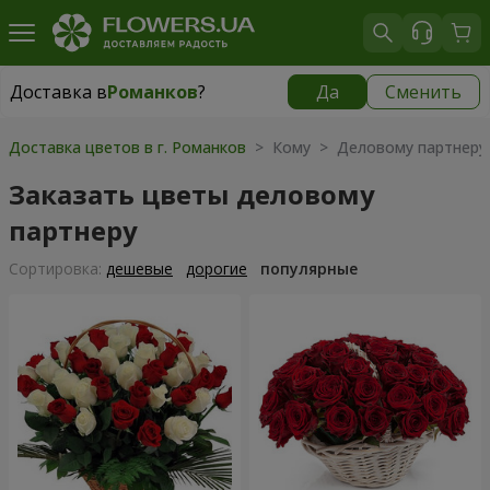
Доставка в
Романков
?
Да
Сменить
Доставка в
Романков
|
бесплатно
Доставка цветов в г. Романков
> Кому > Деловому партнеру
Заказать цветы деловому
партнеру
Cортировка:
дешевые
дорогие
популярные