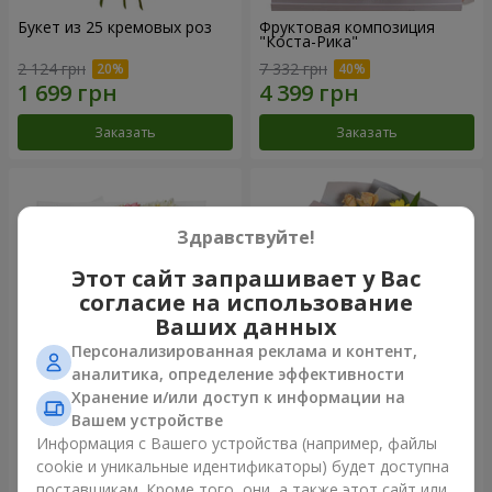
Букет из 25 кремовых роз
Фруктовая композиция
"Коста-Рика"
2 124 грн
7 332 грн
Заказать
Заказать
Здравствуйте!
Этот сайт запрашивает у Вас
согласие на использование
Ваших данных
Персонализированная реклама и контент,
аналитика, определение эффективности
Хранение и/или доступ к информации на
Букет "Крещатик"
Букет "Мы и лето"
Вашем устройстве
Информация с Вашего устройства (например, файлы
3 799 грн
1 510 грн
cookie и уникальные идентификаторы) будет доступна
поставщикам. Кроме того, они, а также этот сайт или