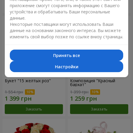
приложение смогут сохранять информацию с Вашего
Заказать
Заказать
устройства и обрабатывать Ваши персональные
данные.
Некоторые поставщики могут использовать Ваши
данные на основании законного интереса. Вы можете
изменить свой выбор позже по ссылке внизу страницы.
Принять все
Настройки
Букет "15 желтых роз"
Композиция "Красный
бархат"
1 554 грн
1 399 грн
Заказать
Заказать