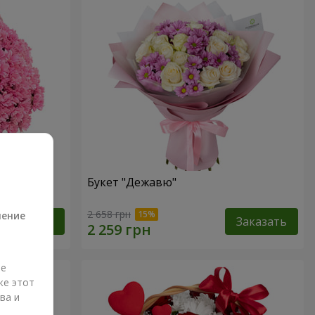
Букет "Дежавю"
а
2 658 грн
ление
Заказать
Заказать
ые
же этот
ва и