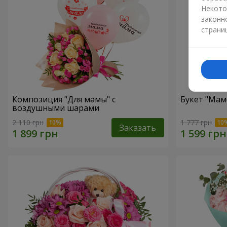
Некото
законн
страни
Композиция "Для мамы" с
Букет "Мам
воздушными шарами
2 110 грн
1 777 грн
Заказать