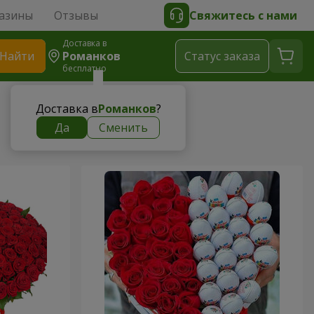
азины
Отзывы
Свяжитесь с нами
Доставка в
Найти
Романков
Cтатус заказа
бесплатно
Доставка в
Романков
?
Да
Сменить