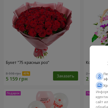
Букет "75 красных роз"
Корзина хр
8 598 грн
2 469 грн
Пе
Заказать
эф
Хр
Информ
иденти
сайт и
обраба