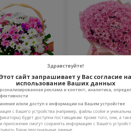
Здравствуйте!
изантем "Яркая поляна"
Букет "Свежее решение"
Этот сайт запрашивает у Вас согласие н
использование Ваших данных
5 124 грн
рсонализированная реклама и контент, аналитика, опреде
Заказать
фективности
анение и/или доступ к информации на Вашем устройстве
ация с Вашего устройства (например, файлы cookie и уникальн
фикаторы) будет доступна поставщикам. Кроме того, они, а так
ли приложение смогут сохранять информацию с Вашего устройст
тывать Ваши персональные данные.