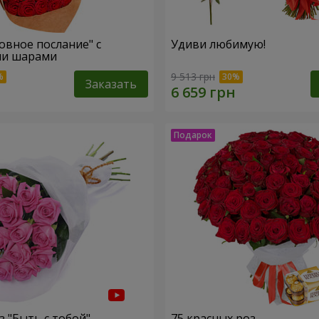
овное послание" с
Удиви любимую!
и шарами
9 513 грн
Заказать
з "Быть с тобой"
75 красных роз