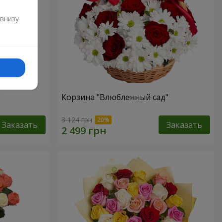
и
 внизу
"
Корзина "Влюбленный сад"
3 124 грн
Заказать
Заказать