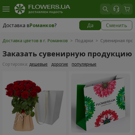
Доставка в
Романков
?
Да
Сменить
Доставка в
Романков
|
бесплатно
Доставка цветов в г. Романков
> Подарки > Сувенирная про
Заказать сувенирную продукцию
Cортировка:
дешевые
дорогие
популярные