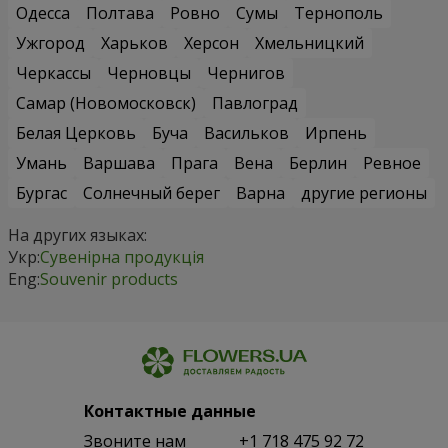
Одесса
Полтава
Ровно
Сумы
Тернополь
Ужгород
Харьков
Херсон
Хмельницкий
Черкассы
Черновцы
Чернигов
Самар (Новомосковск)
Павлоград
Белая Церковь
Буча
Васильков
Ирпень
Умань
Варшава
Прага
Вена
Берлин
Ревное
Бургас
Солнечный берег
Варна
другие регионы
На других языках:
Укр:
Сувенірна продукція
Eng:
Souvenir products
Контактные данные
Звоните нам
+1 718 475 92 72