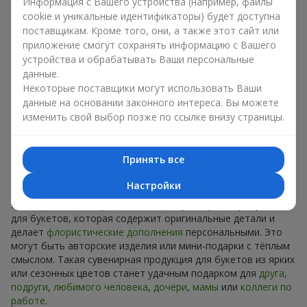
Сувениры к букетам на разные
Информация с Вашего устройства (например, файлы
cookie и уникальные идентификаторы) будет доступна
праздники
поставщикам. Кроме того, они, а также этот сайт или
приложение смогут сохранять информацию с Вашего
Праздник задаёт настроение, а сувенирная продукция для
устройства и обрабатывать Ваши персональные
букетов его подчёркивает. Именно поэтому сувениры к
данные.
цветам часто выбирают с учётом даты и события. В нашем
Некоторые поставщики могут использовать Ваши
ассортименте найдётся сувенирная продукция для букетов,
данные на основании законного интереса. Вы можете
которая подойдёт к любому празднику и может быть
изменить свой выбор позже по ссылке внизу страницы.
рассчитана на любой бюджет.
Сувенирная продукция к
Принять все
букетам на День рождения
Настройки
К
дню рождения
хорошо подходит сувенирная продукция
для букетов, которая содержит оригинальные детали и
делает
флористические дополнения
персональными. Это
могут быть авторские изделия или мини-подарки с тёплым
смыслом. Такая сувенирная продукция для букетов из ярких
или сезонных цветов станет удачным подарком для
друга
,
подруги
,
любимого человека
,
дочери
,
мамы
или
коллеги по
работе
.