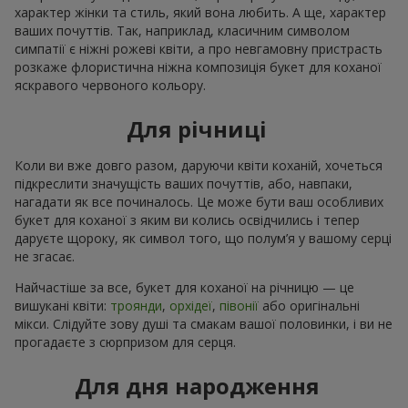
характер жінки та стиль, який вона любить. А ще, характер
ваших почуттів. Так, наприклад, класичним символом
симпатії є ніжні рожеві квіти, а про невгамовну пристрасть
розкаже флористична ніжна композиція букет для коханої
яскравого червоного кольору.
Для річниці
Коли ви вже довго разом, даруючи квіти коханій, хочеться
підкреслити значущість ваших почуттів, або, навпаки,
нагадати як все починалось. Це може бути ваш особливих
букет для коханої з яким ви колись освідчились і тепер
даруєте щороку, як символ того, що полум’я у вашому серці
не згасає.
Найчастіше за все, букет для коханої на річницю — це
вишукані квіти:
троянди
,
орхідеї
,
півонії
або оригінальні
мікси. Слідуйте зову душі та смакам вашої половинки, і ви не
прогадаєте з сюрпризом для серця.
Для дня народження