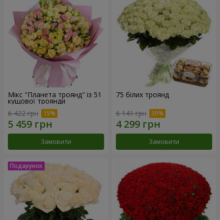
Мікс "Планета троянд" із 51
75 білих троянд
кущової троянди
6 422 грн
6 141 грн
Замовити
Замовити