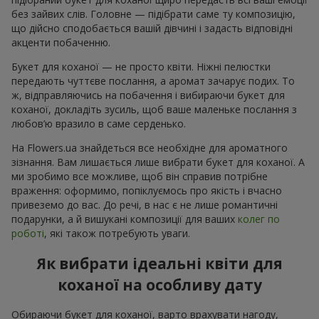
без зайвих слів. Головне — підібрати саме ту композицію,
що дійсно сподобається вашій дівчині і задасть відповідні
акценти побаченню.
Букет для коханої — не просто квіти. Ніжні пелюстки
передають чуттєве послання, а аромат зачарує подих. То
ж, відправляючись на побачення і вибираючи букет для
коханої, докладіть зусиль, щоб ваше маленьке послання з
любов’ю вразило в саме серденько.
На Flowers.ua знайдеться все необхідне для ароматного
зізнання. Вам лишається лише вибрати букет для коханої. А
ми зробимо все можливе, щоб він справив потрібне
враження: оформимо, попіклуємось про якість і вчасно
привеземо до вас. До речі, в нас є не лише романтичні
подарунки, а й вишукані композиції для ваших
колег по
роботі
, які також потребують уваги.
Як вибрати ідеальні квіти для
коханої на особливу дату
Обираючи букет для коханої, варто врахувати нагоду,