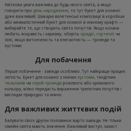
Квіткова увага важлива до будь-якого свята, а якщо
говорити про
день народження
, то тут букет для коханої
дуже важливий. Шикарні велетенські композиції в коробках
або мінімалістичний букет для коханої в ніжному крафті —
вибирайте те, що створить свято почуттів. Якщо кохана
любить яскравість і харизму, оберіть
орхідеї
,
гортензії
чи
лілії, якщо витонченість та елегантність — троянди та
еустоми.
Для побачення
Перше побачення - завжди особливо. Тут найкраще працює
легкість. Букет для коханої з ніжних
еустоми
, тендітних
тюльпанів
чи
спрей-троянди
рожевого або кремового
кольору, м’яко передасть вираження трепетних почуттів і
виглядає природно та ніжно.
Для важливих життєвих подій
Балувати своїх других половинок варто завжди. Не тільки
сімейні свята мають значення. Важливий виступ, захист