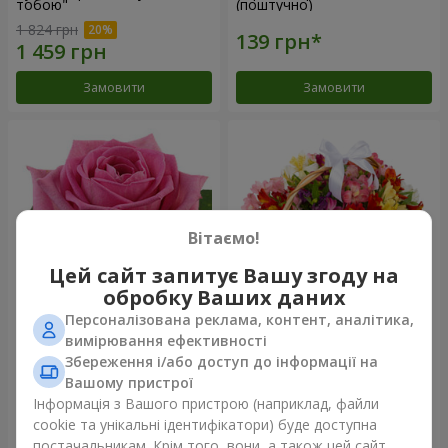
тобою"
(поштучно)
1 824 грн
Замовити
Замовити
Вітаємо!
Цей сайт запитує Вашу згоду на
обробку Ваших даних
Персоналізована реклама, контент, аналітика,
Рожева троянда (поштучно)
Кошик альстромерій
вимірювання ефективності
"Акварель"
Збереження і/або доступ до інформації на
3 293 грн
Вашому пристрої
Інформація з Вашого пристрою (наприклад, файли
cookie та унікальні ідентифікатори) буде доступна
Замовити
Замовити
постачальникам. Крім того, вони, а також цей сайт