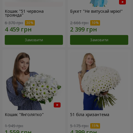
Кошик "51 червона
Букет "Не випускай мрію!"
троянда"
6 370 грн
2 666 грн
Замовити
Замовити
Кошик "Янголятко"
51 біла хризантема
1 949 грн
5 175 грн