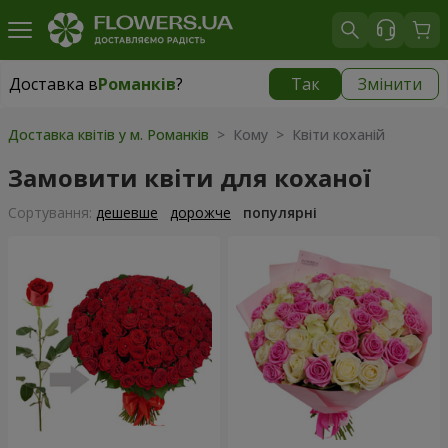
Доставка в
Романків
?
Так
Змінити
Доставка в
Романків
|
безкоштовно
Доставка квітів у м. Романків
> Кому > Квіти коханій
Замовити квіти для коханої
Сортування:
дешевше
дорожче
популярні