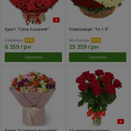
Букет "Сила Кохання!"
Композиція "Ти + Я"
9 084 грн
50 718 грн
Замовити
Замовити
Букет "У захваті від тебе!"
11 червоних троянд