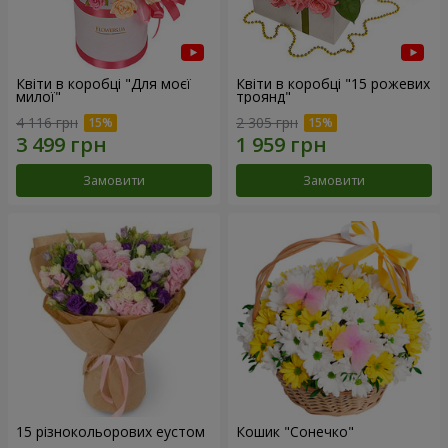
Квіти в коробці "Для моєї
Квіти в коробці "15 рожевих
милої"
троянд"
4 116 грн
2 305 грн
Замовити
Замовити
15 різнокольорових еустом
Кошик "Сонечко"