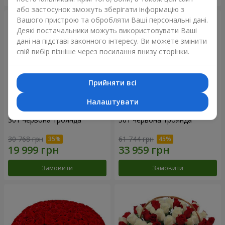
або застосунок зможуть зберігати інформацію з
Вашого пристрою та обробляти Ваші персональні дані.
Деякі постачальники можуть використовувати Ваші
дані на підставі законного інтересу. Ви можете змінити
свій вибір пізніше через посилання внизу сторінки.
Прийняти всі
Налаштувати
301 червона троянда
501 червона троянда
30 768 грн
61 744 грн
Замовити
Замовити