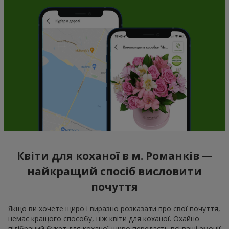
Квіти для коханої в м. Романків —
найкращий спосіб висловити
почуття
Якщо ви хочете щиро і виразно розказати про свої почуття,
немає кращого способу, ніж квіти для коханої. Охайно
підібраний букет для коханої щиро передасть всі ваші емоції