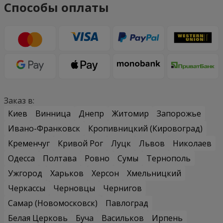
Способы оплаты
Заказ в:
Киев
Винница
Днепр
Житомир
Запорожье
Ивано-Франковск
Кропивницкий (Кировоград)
Кременчуг
Кривой Рог
Луцк
Львов
Николаев
Одесса
Полтава
Ровно
Сумы
Тернополь
Ужгород
Харьков
Херсон
Хмельницкий
Черкассы
Черновцы
Чернигов
Самар (Новомосковск)
Павлоград
Белая Церковь
Буча
Васильков
Ирпень