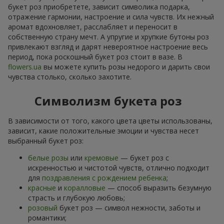
букет роз приобретете, зависит символика подарка,
отражение гармонии, настроение и сила чувств. Их нежный
аромат вдохновляет, расслабляет и переносит в
собственную страну мечт. А упругие и хрупкие бутоны роз
привлекают взгляд и дарят невероятное настроение весь
период, пока роскошный букет роз стоит в вазе. В
flowers.ua
вы можете купить розы недорого и дарить свои
чувства столько, сколько захотите.
Символизм букета роз
В зависимости от того, какого цвета цветы использованы,
зависит, какие положительные эмоции и чувства несет
выбранный букет роз:
белые розы
или
кремовые
— букет роз с
искренностью и чистотой чувств, отлично подходит
для
поздравления с рождением ребенка
;
красные
и
коралловые
— способ выразить безумную
страсть и глубокую любовь;
розовый
букет роз — символ нежности, заботы и
романтики;