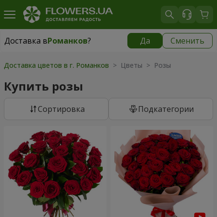
Доставка в
Романков
?
Да
Сменить
Доставка в
Романков
|
бесплатно
Доставка цветов в г. Романков
> Цветы > Розы
Купить розы
Cортировка
Подкатегории