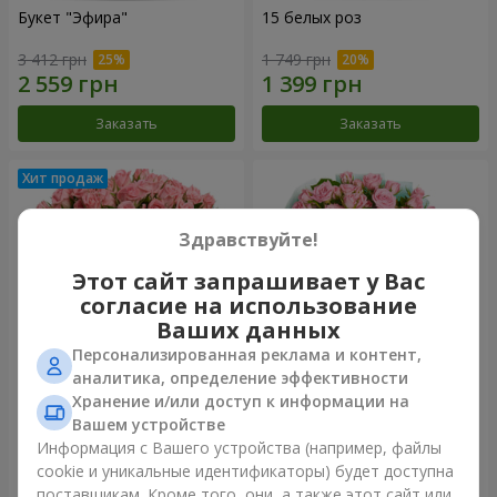
Букет "Эфира"
15 белых роз
3 412 грн
1 749 грн
Заказать
Заказать
Здравствуйте!
Этот сайт запрашивает у Вас
согласие на использование
Ваших данных
Персонализированная реклама и контент,
аналитика, определение эффективности
Хранение и/или доступ к информации на
Цветы в коробке "Розовый
Композиция "Баллада о
оазис"
маме"
Вашем устройстве
2 749 грн
2 124 грн
Информация с Вашего устройства (например, файлы
cookie и уникальные идентификаторы) будет доступна
поставщикам. Кроме того, они, а также этот сайт или