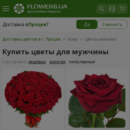
Доставка в
Процев
?
Да
Сменить
Доставка в
Процев
|
бесплатно
Доставка цветов в г. Процев
> Кому > Цветы мужчине
Купить цветы для мужчины
Cортировка:
дешевые
дорогие
популярные