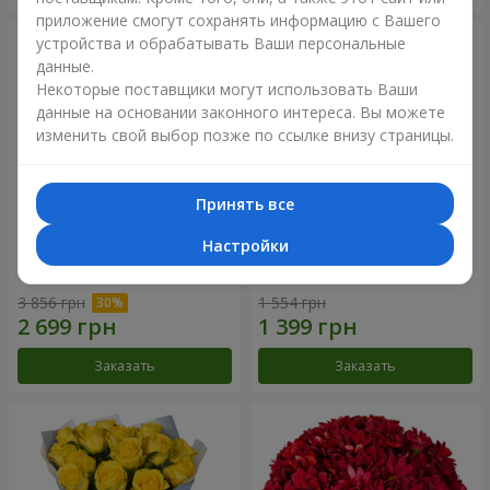
приложение смогут сохранять информацию с Вашего
устройства и обрабатывать Ваши персональные
данные.
Некоторые поставщики могут использовать Ваши
данные на основании законного интереса. Вы можете
изменить свой выбор позже по ссылке внизу страницы.
Принять все
Настройки
Букет "Крещатик"
Букет "Мы и лето"
3 856 грн
1 554 грн
Заказать
Заказать