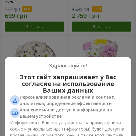
чудо"
777 грн
4 245 грн
Заказать
Заказать
Здравствуйте!
Этот сайт запрашивает у Вас
согласие на использование
Ваших данных
Персонализированная реклама и контент,
Букет "Киото" из 5 белых
Букет "Времена года"
аналитика, определение эффективности
хризантем
Хранение и/или доступ к информации на
999 грн
1 124 грн
Вашем устройстве
Информация с Вашего устройства (например, файлы
cookie и уникальные идентификаторы) будет доступна
Заказать
Заказать
поставщикам. Кроме того, они, а также этот сайт или