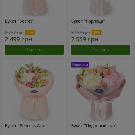
Букет "Secret"
Букет "Горлица"
2 777 грн
3 199 грн
Заказать
Заказать
Букет "Princess Aiko"
Букет "Пудровый сон"