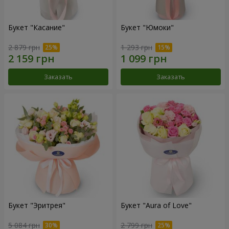
Букет "Касание"
Букет "Юмоки"
2 879 грн
1 293 грн
Заказать
Заказать
Букет "Эритрея"
Букет "Aura of Love"
5 084 грн
2 799 грн