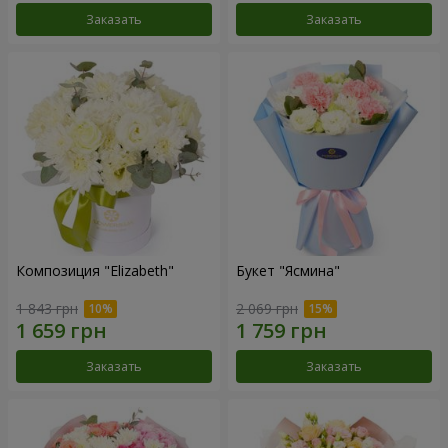
Заказать
Заказать
Композиция "Elizabeth"
Букет "Ясмина"
1 843 грн
2 069 грн
Заказать
Заказать