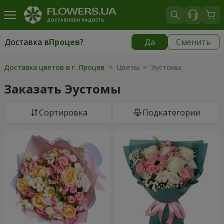
Доставка в
Процев
?
Да
Сменить
Доставка в
Процев
|
бесплатно
Доставка цветов в г. Процев
> Цветы > Эустомы
Заказать Эустомы
Cортировка
Подкатегории