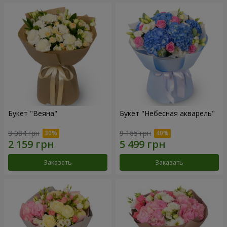
Букет "Веяна"
Букет "Небесная акварель"
3 084 грн
9 165 грн
Заказать
Заказать