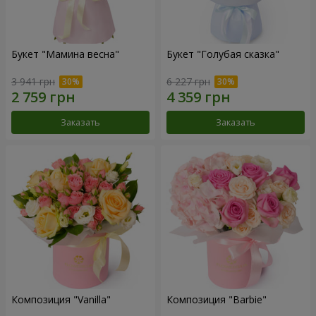
Букет "Мамина весна"
Букет "Голубая сказка"
3 941 грн
6 227 грн
Заказать
Заказать
Композиция "Vanilla"
Композиция "Barbie"