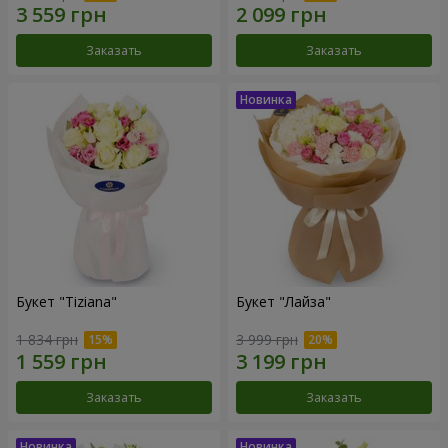
Заказать
Заказать
Букет "Tiziana"
Букет "Лайза"
1 834 грн
3 999 грн
Заказать
Заказать