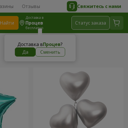
азины
Отзывы
Свяжитесь с нами
Доставка в
Найти
Процев
Cтатус заказа
бесплатно
Доставка в
Процев
?
Да
Сменить