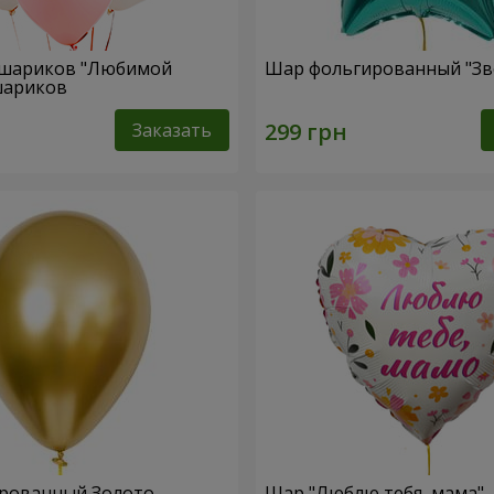
 шариков "Любимой
Шар фольгированный "Зв
 шариков
Заказать
рованный Золото
Шар "Люблю тебя, мама"