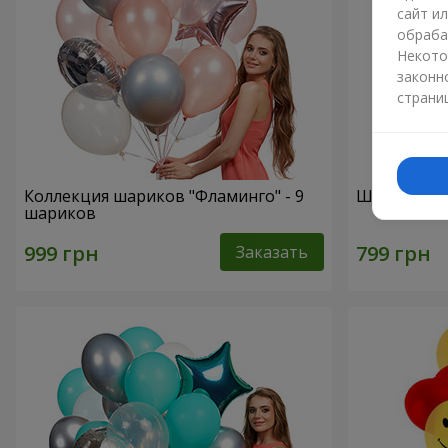
сайт и
обраба
Некото
законн
страни
Коллекция шариков "Фламинго" - 9
Шарики "Ц
шариков
Заказать