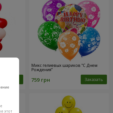
форме
Микс гелиевых шариков "C Днем
Рождения"
а
Заказать
Заказать
ление
ые
же этот