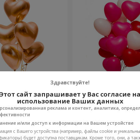
ов “Golden hearts”
15 гелиевых шариков (в 
Здравствуйте!
сердец)
Этот сайт запрашивает у Вас согласие н
Заказать
использование Ваших данных
рсонализированная реклама и контент, аналитика, опреде
фективности
анение и/или доступ к информации на Вашем устройстве
ация с Вашего устройства (например, файлы cookie и уникальн
фикаторы) будет доступна поставщикам. Кроме того, они, а так