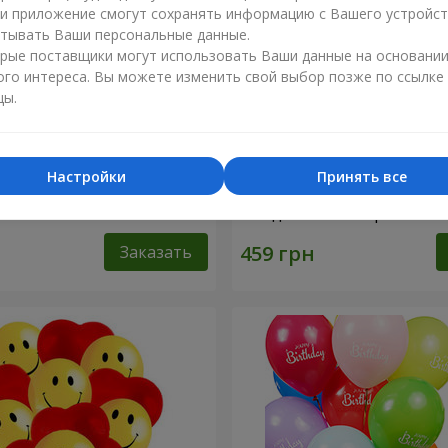
ли приложение смогут сохранять информацию с Вашего устройст
тывать Ваши персональные данные.
рые поставщики могут использовать Ваши данные на основани
ого интереса. Вы можете изменить свой выбор позже по ссылке
цы.
Настройки
Принять все
ифры"
Коллекция шариков "С Д
Рождения!"- 5 шариков
Заказать