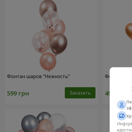
Фонтан шаров "Нежность"
Фонтан шар
Заказать
Пе
эф
Хр
Информ
иденти