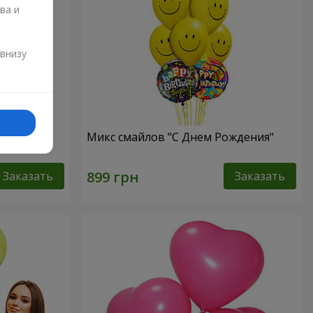
ва и
и
 внизу
нем
Микс смайлов "C Днем Рождения"
Заказать
Заказать