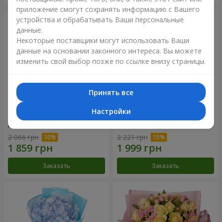
приложение смогут сохранять информацию с Вашего
устройства и обрабатывать Ваши персональные
данные.
Некоторые поставщики могут использовать Ваши
данные на основании законного интереса. Вы можете
изменить свой выбор позже по ссылке внизу страницы.
Принять все
Настройки
Композиция "Нежное
Букет "Розовый вкус
прикосновение"
ванили"
2 066 грн
2 221 грн
Заказать
Заказать