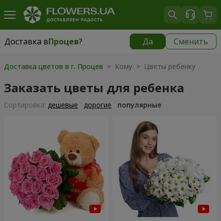
Доставка в
Процев
?
Да
Сменить
Доставка в
Процев
|
бесплатно
Доставка цветов в г. Процев
> Кому > Цветы ребенку
Заказать цветы для ребенка
Cортировка:
дешевые
дорогие
популярные