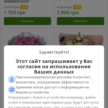
кремовая роза"
2 199 грн
4 227 грн
Заказать
Заказать
Здравствуйте!
Этот сайт запрашивает у Вас
согласие на использование
Ваших данных
Персонализированная реклама и контент,
Букет "Твои хризантемы"
Букет "Панна Котта"
аналитика, определение эффективности
Хранение и/или доступ к информации на
1 599 грн
2 449 грн
Вашем устройстве
Информация с Вашего устройства (например, файлы
cookie и уникальные идентификаторы) будет доступна
Заказать
Заказать
поставщикам. Кроме того, они, а также этот сайт или