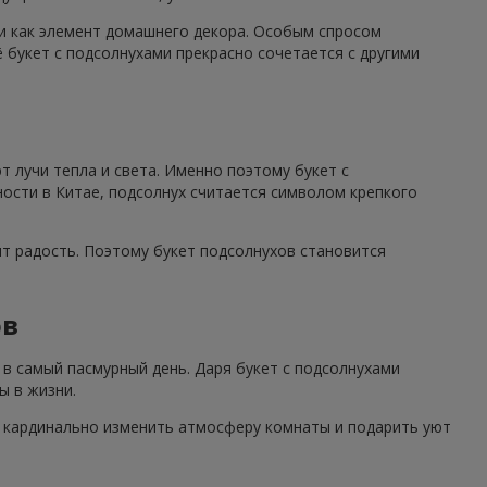
 и как элемент домашнего декора. Особым спросом
 букет с подсолнухами прекрасно сочетается с другими
 лучи тепла и света. Именно поэтому букет с
ности в Китае, подсолнух считается символом крепкого
ят радость. Поэтому букет подсолнухов становится
ов
в самый пасмурный день. Даря букет с подсолнухами
ы в жизни.
н кардинально изменить атмосферу комнаты и подарить уют