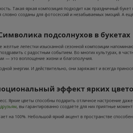
ость. Такая яркая композиция подходит как праздничный букет
я словно созданы для фотосессий и незабываемых эмоций. А ещё
Символика подсолнухов в букетах
е жёлтые лепестки изысканной сезонной композиции напоминают
поздравить с радостным событием. Во многих культурах, в част
ами — это воплощение жизни и благополучия.
дной энергии. И действительно, они заряжают и всегда принос
оциональный эффект ярких цвет
сс. Яркие цветы способны подарить отличное настроение даже 
друзьям
, вы гарантированно создаёте для них приятные момент
ает на 100%. Небольшой яркий акцент в пространстве способе