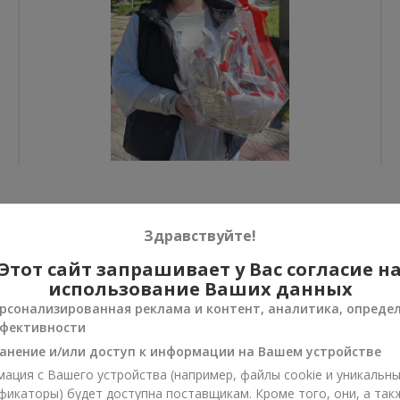
Все фото доставок
Здравствуйте!
Заказать этот товар
Этот сайт запрашивает у Вас согласие н
использование Ваших данных
рсонализированная реклама и контент, аналитика, опреде
фективности
анение и/или доступ к информации на Вашем устройстве
ии
ация с Вашего устройства (например, файлы cookie и уникальн
фикаторы) будет доступна поставщикам. Кроме того, они, а так