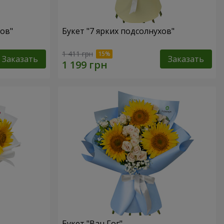
хов"
Букет "7 ярких подсолнухов"
1 411 грн
Заказать
Заказать
Букет "Ван Гог"