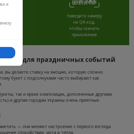
ва и
Наведите камеру
и
на QR-код,
 внизу
чтобы скачать
приложение
бласть) для праздничных событий
ми, вы делаете ставку на эмоцию, которую сложно
этому букет с подсолнухами часто выбирают как
.
кеты, так и яркие композиции, дополненные другими
сть) и другим городам Украины очень приятные.
и
метить — они меняют настроение с первого взгляда.
ущение спокойствия, уюта и тепла.