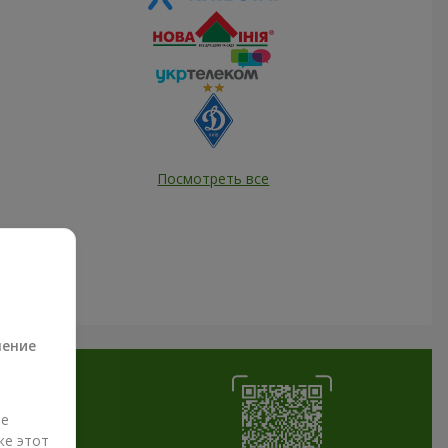
Посмотреть все
а
ление
ые
же этот