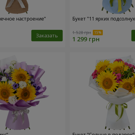
нечное настроение"
Букет "11 ярких подсолну
1 528 грн
Заказать
икс"
Букет "Солнце в подарок"