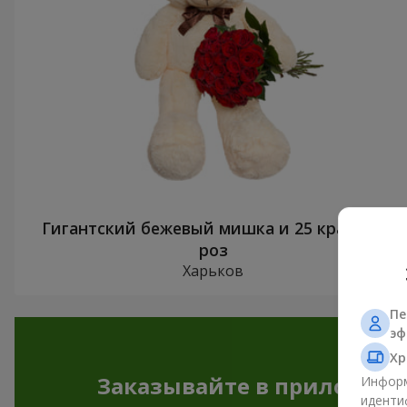
Гигантский бежевый мишка и 25 красных
роз
Харьков
Пе
эф
Хр
Заказывайте в приложен
Информ
иденти