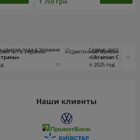
 цветов года в Украине
Сервис доставки цв
страны»
«Ukrainian Choice»
од
2025 год
Наши клиенты