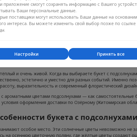
нусы
ли приложение смогут сохранять информацию с Вашего устройст
тывать Ваши персональные данные.
рые поставщики могут использовать Ваши данные на основани
ого интереса. Вы можете изменить свой выбор позже по ссылке
цы.
Настройки
Принять все
лнухами в г. Озёрное (Житомирская о
 тёплый и очень живой. Когда вы выбираете букет с подсолнуха
тественно, эстетично и уместно для разных событий. Именно по
красоту, выразительность и современный флористический дизайн
с ароматными цветами подсолнухами — как самостоятельные бу
и условия оформления доставки по Озёрному (Житомирская обла
собенности букета с подсолнухам
занимают особое место. Эти солнечные цветы невозможно не за
есь на осеннюю цветочную поляну, где жёлтые цветы создают ощ