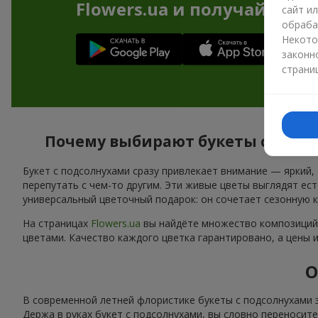
Flowers.ua и получайте бо
сайт и
обраба
Некото
законн
страни
Почему выбирают букеты с подсо
Букет с подсолнухами сразу привлекает внимание — яркий,
перепутать с чем-то другим. Эти живые цветы выглядят ес
универсальный цветочный подарок: он сочетает сезонную 
На страницах
Flowers.ua
вы найдёте множество композиций 
цветами. Качество каждого цветка гарантировано, а цены 
О
В современной летней флористике букеты с подсолнухами 
Держа в руках букет с подсолнухами, вы словно переносит