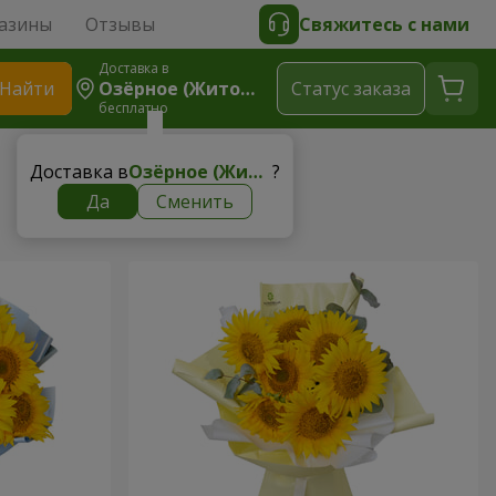
азины
Отзывы
Свяжитесь с нами
Доставка в
Найти
Озёрное (Житомирская Область)
Cтатус заказа
бесплатно
Доставка в
Озёрное (Житомирская область)
?
Да
Сменить