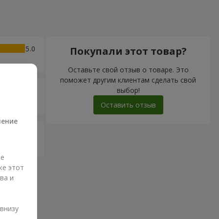
5
Покупали этот товар?
Оставьте свой отзыв о товаре. Это
поможет другим клиентам сделать свой
выбор!
5
а
Оставить отзыв
ление
4
ые
же этот
ва и
и
 внизу