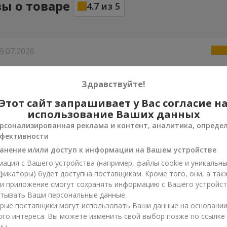
ы о товаре
4.7
из
5
9.07.2026
!
Здравствуйте!
28.07.2026
Этот сайт запрашивает у Вас согласие н
использование Ваших данных
рсонализированная реклама и контент, аналитика, опреде
фективности
14.07.2026
анение и/или доступ к информации на Вашем устройстве
 супер швидку доставку!Квіти свіжі все чудово)
ация с Вашего устройства (например, файлы cookie и уникальн
фикаторы) будет доступна поставщикам. Кроме того, они, а так
ли приложение смогут сохранять информацию с Вашего устройст
тывать Ваши персональные данные.
рые поставщики могут использовать Ваши данные на основани
ого интереса. Вы можете изменить свой выбор позже по ссылке
цы.