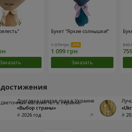
релесть"
Букет "Яркие солнышки!"
Бук
1 374 грн
843 
Заказать
Заказать
 достижения
Доставка цветов года в Украине
Луч
«Выбор страны»
«Ukr
2026 год
20