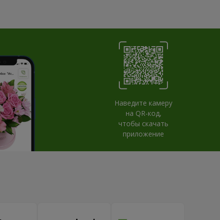
Наведите камеру
на QR-код,
чтобы скачать
приложение