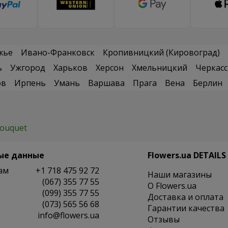
жье
Ивано-Франковск
Кропивницкий (Кировоград)
ь
Ужгород
Харьков
Херсон
Хмельницкий
Черкас
ов
Ирпень
Умань
Варшава
Прага
Вена
Берлин
bouquet
ые данные
Flowers.ua DETAILS
ам
+1 718 475 92 72
Наши магазины
(067) 355 77 55
O Flowers.ua
(099) 355 77 55
Доставка и оплата
(073) 565 56 68
Гарантии качества
info@flowers.ua
Отзывы