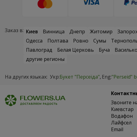
Заказ в:
Киев
Винница
Днепр
Житомир
Запоро
Одесса
Полтава
Ровно
Сумы
Тернопол
Павлоград
Белая Церковь
Буча
Васильк
другие регионы
На других языках:
Укр:
Букет "Персеїда"
Eng:
"Perseid" 
Контактн
Звоните н
Киевстар
Водафон
Лайфсел
Email