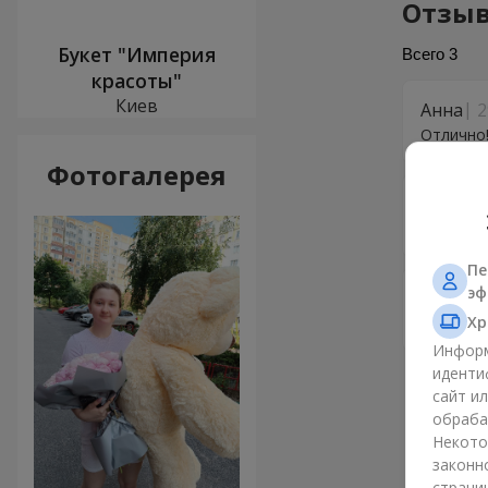
Отзыв
Букет "Империя
Всего
3
красоты"
Киев
Анна
2
Отлично
Фотогалерея
Аліна
Дякую!
Пе
эф
Ірина
Хр
Дякую за
Информ
иденти
сайт и
обраба
Некото
законн
страни