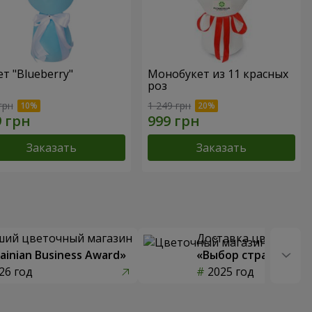
ет "Blueberry"
Монобукет из 11 красных
роз
грн
1 249 грн
Заказать
Заказать
ший цветочный магазин
Доставка цветов го
ainian Business Award»
«Выбор страны»
26 год
2025 год