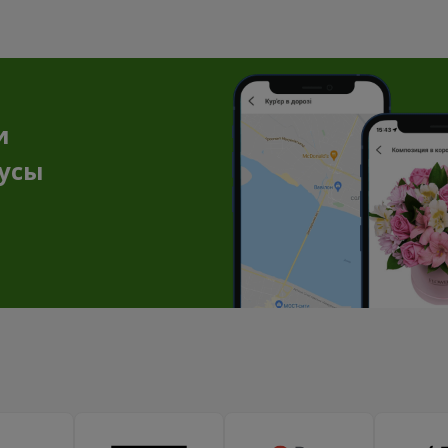
и
нусы