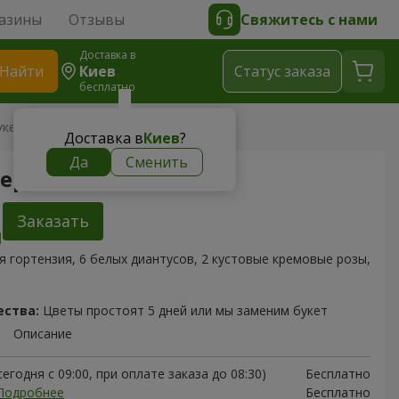
азины
Отзывы
Свяжитесь с нами
Доставка в
Найти
Киев
Cтатус заказа
бесплатно
кет "Персеида"
Доставка в
Киев
?
Да
Сменить
Персеида"
Заказать
я гортензия, 6 белых диантусов, 2 кустовые кремовые розы,
ества:
Цветы простоят 5 дней или мы заменим букет
Описание
егодня с 09:00, при оплате заказа до 08:30)
Бесплатно
Подробнее
Бесплатно