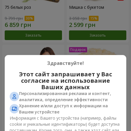
75 белых роз
Мишка с букетом
9 799 грн
3 058 грн
Заказать
Заказать
Здравствуйте!
Этот сайт запрашивает у Вас
согласие на использование
Ваших данных
Персонализированная реклама и контент,
аналитика, определение эффективности
Хранение и/или доступ к информации на
151 красная роза
Букет "Очей очарованье"
Вашем устройстве
Информация с Вашего устройства (например, файлы
20 907 грн
5 249 грн
cookie и уникальные идентификаторы) будет доступна
поставщикам. Кроме того, они, а также этот сайт или