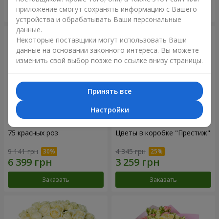
приложение смогут сохранять информацию с Вашего
Заказать
Заказать
устройства и обрабатывать Ваши персональные
данные.
Некоторые поставщики могут использовать Ваши
данные на основании законного интереса. Вы можете
изменить свой выбор позже по ссылке внизу страницы.
Принять все
Настройки
75 красных роз
Цветы в коробке "Престиж"
9 141 грн
4 345 грн
Заказать
Заказать