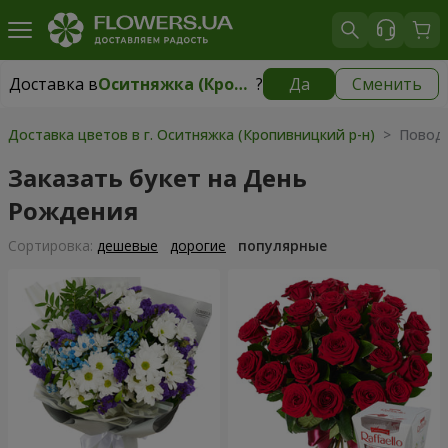
Доставка в
Оситняжка (Кропивницкий р-н)
?
Да
Сменить
Доставка в
Оситняжка (Кропивницкий р-н)
|
бесплатно
Доставка цветов в г. Оситняжка (Кропивницкий р-н)
> Повод 
Заказать букет на День
Рождения
Cортировка:
дешевые
дорогие
популярные