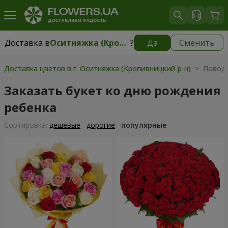
Доставка в
Оситняжка (Кропивницкий р-н)
?
Да
Сменить
Доставка в
Оситняжка (Кропивницкий р-н)
|
бесплатно
Доставка цветов в г. Оситняжка (Кропивницкий р-н)
> Повод 
Заказать букет ко дню рождения
ребенка
Cортировка:
дешевые
дорогие
популярные