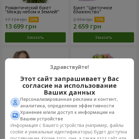
Романтический букет
Букет "Цветочное
"Между небом и землей!"
блаженство"
17 124 грн
2 954 грн
Заказать
Заказать
Здравствуйте!
Этот сайт запрашивает у Вас
согласие на использование
Ваших данных
Персонализированная реклама и контент,
аналитика, определение эффективности
Хранение и/или доступ к информации на
Букет "Королеве сердца"
Микс "Планета роз" из 51
Вашем устройстве
кустовой розы
Информация с Вашего устройства (например, файлы
2 999 грн
7 599 грн
cookie и уникальные идентификаторы) будет доступна
поставщикам. Кроме того, они, а также этот сайт или