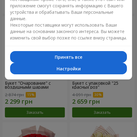
приложение смогут сохранять информацию с Вашего
Заказать
Заказать
устройства и обрабатывать Ваши персональные
данные.
Некоторые поставщики могут использовать Ваши
данные на основании законного интереса. Вы можете
изменить свой выбор позже по ссылке внизу страницы.
Принять все
Настройки
Букет "Очарование" с
Букет с упаковкой "25
воздушными шарами
красных роз"
2 874 грн
4 091 грн
Заказать
Заказать