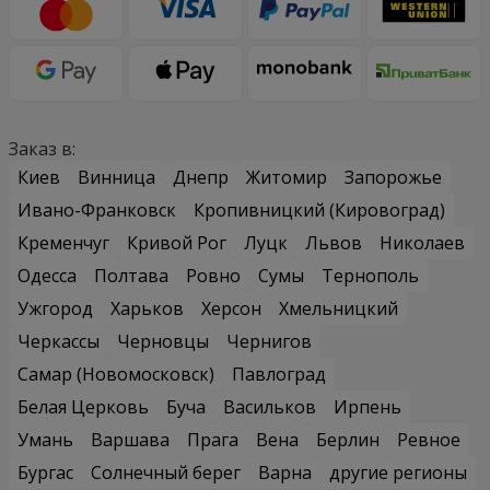
Заказ в:
Киев
Винница
Днепр
Житомир
Запорожье
Ивано-Франковск
Кропивницкий (Кировоград)
Кременчуг
Кривой Рог
Луцк
Львов
Николаев
Одесса
Полтава
Ровно
Сумы
Тернополь
Ужгород
Харьков
Херсон
Хмельницкий
Черкассы
Черновцы
Чернигов
Самар (Новомосковск)
Павлоград
Белая Церковь
Буча
Васильков
Ирпень
Умань
Варшава
Прага
Вена
Берлин
Ревное
Бургас
Солнечный берег
Варна
другие регионы