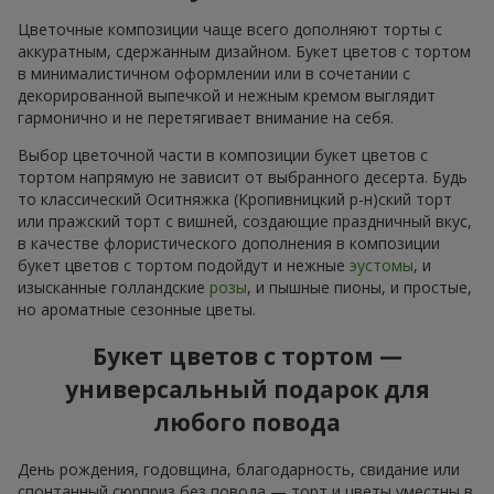
Цветочные композиции чаще всего дополняют торты с
аккуратным, сдержанным дизайном. Букет цветов с тортом
в минималистичном оформлении или в сочетании с
декорированной выпечкой и нежным кремом выглядит
гармонично и не перетягивает внимание на себя.
Выбор цветочной части в композиции букет цветов с
тортом напрямую не зависит от выбранного десерта. Будь
то классический Оситняжка (Кропивницкий р-н)ский торт
или пражский торт с вишней, создающие праздничный вкус,
в качестве флористического дополнения в композиции
букет цветов с тортом подойдут и нежные
эустомы
, и
изысканные голландские
розы
, и пышные пионы, и простые,
но ароматные сезонные цветы.
Букет цветов с тортом —
универсальный подарок для
любого повода
День рождения, годовщина, благодарность, свидание или
спонтанный сюрприз без повода — торт и цветы уместны в