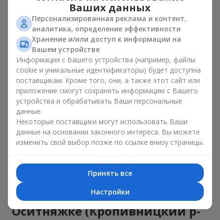
Ваших данных
Торты с живыми цветами —
Персонализированная реклама и контент,
красота и вкус в одном
аналитика, определение эффективности
подарке
Хранение и/или доступ к информации на
Вашем устройстве
Информация с Вашего устройства (например, файлы
Торты с живыми цветами — это современное сочетание
cookie и уникальные идентификаторы) будет доступна
флористики и гастрономической эстетики. Эксклюзивный
десерт в паре с
изысканным букетом
выглядит эффектно,
поставщикам. Кроме того, они, а также этот сайт или
стильно и подчёркивает значимость события —
дня
приложение смогут сохранять информацию с Вашего
рождения
,
рождения ребёнка
или
корпоратива
.
устройства и обрабатывать Ваши персональные
данные.
В композиции букет цветов с тортом живые растения
Некоторые поставщики могут использовать Ваши
задают эмоциональное настроение, а кондитерский декор
данные на основании законного интереса. Вы можете
завершает сладкий праздничный акцент. Такой десерт с
изменить свой выбор позже по ссылке внизу страницы.
украшениями из любимых цветов отлично смотрится и на
праздничном столе, и на фотографиях.
Принять все
Как заказать торт к букету
Настройки
онлайн с доставкой по
Оситняжке (Кропивницкий р-