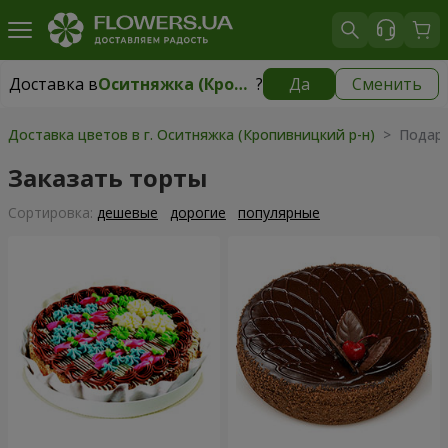
Доставка в
Оситняжка (Кропивницкий р-н)
?
Да
Сменить
Доставка в
Оситняжка (Кропивницкий р-н)
|
бесплатно
Доставка цветов в г. Оситняжка (Кропивницкий р-н)
> Подар
Заказать торты
Cортировка:
дешевые
дорогие
популярные