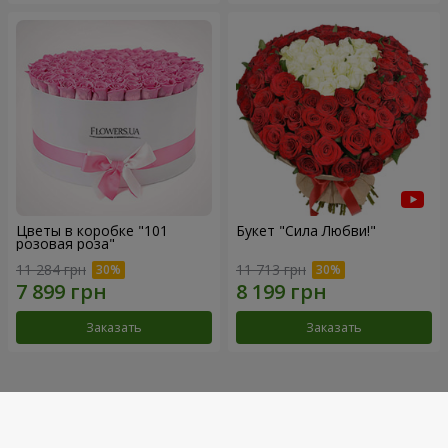
Цветы в коробке "101
Букет "Сила Любви!"
розовая роза"
11 284 грн
11 713 грн
Заказать
Заказать
Наши достижения