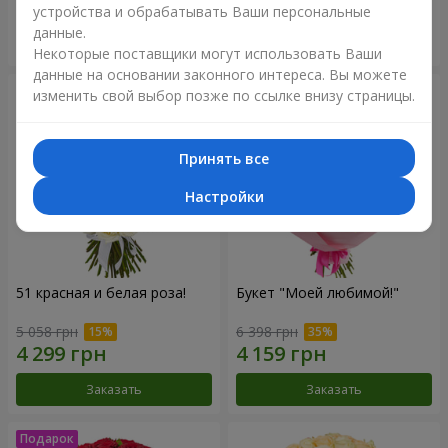
устройства и обрабатывать Ваши персональные
данные.
Заказать
Заказать
Некоторые поставщики могут использовать Ваши
данные на основании законного интереса. Вы можете
изменить свой выбор позже по ссылке внизу страницы.
Принять все
Настройки
51 красная и белая роза!
Букет "Моей любимой!"
5 058 грн
6 398 грн
Заказать
Заказать