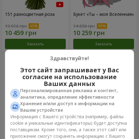
151 разноцветная роза
Букет «Ты – моя Вселенная»
19 016 грн
14 656 грн
Заказать
Заказать
Здравствуйте!
Этот сайт запрашивает у Вас
согласие на использование
Ваших данных
Персонализированная реклама и контент,
аналитика, определение эффективности
Хранение и/или доступ к информации на
Вашем устройстве
Информация с Вашего устройства (например, файлы
51 белая роза
Букет "Tokio" из 51 белой
cookie и уникальные идентификаторы) будет доступна
хризантемы
поставщикам. Кроме того, они, а также этот сайт или
5 075 грн
8 460 грн
приложение смогут сохранять информацию с Вашего