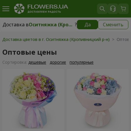
Доставка в
Оситняжка (Кропивницкий р-н)
?
Да
Сменить
Доставка в
Оситняжка (Кропивницкий р-н)
|
бесплатно
Доставка цветов в г. Оситняжка (Кропивницкий р-н)
> Оптов
Оптовые цены
Cортировка:
дешевые
дорогие
популярные