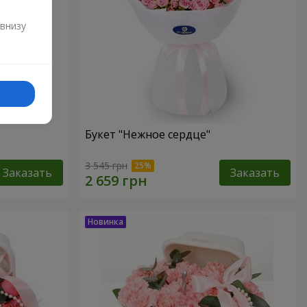
и
 внизу
Букет "Нежное сердце"
3 545 грн
Заказать
Заказать