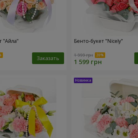
т "Айла"
Бенто-букет "Nicely"
1 999 грн
Заказать