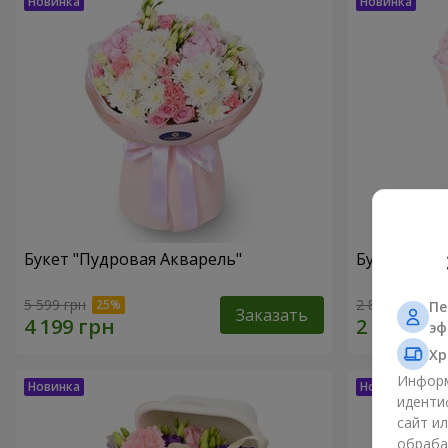
Букет "Пудровая Акварель"
Букет "Меч
5 599 грн
2 822 грн
Пе
Заказать
эф
Хр
Информ
иденти
сайт и
обраба