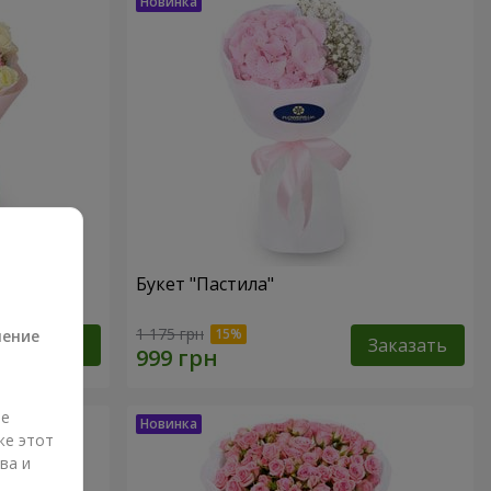
Букет "Пастила"
а
1 175 грн
ление
Заказать
Заказать
ые
же этот
ва и