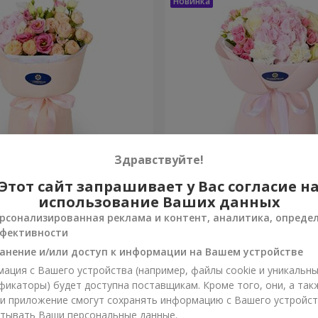
Здравствуйте!
ты сбываются"
Букет "Марта"
Этот сайт запрашивает у Вас согласие н
использование Ваших данных
3 732 грн
рсонализированная реклама и контент, аналитика, опреде
Заказать
фективности
анение и/или доступ к информации на Вашем устройстве
ация с Вашего устройства (например, файлы cookie и уникальн
фикаторы) будет доступна поставщикам. Кроме того, они, а так
ли приложение смогут сохранять информацию с Вашего устройст
тывать Ваши персональные данные.