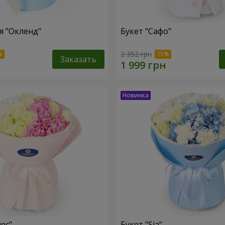
 "Окленд"
Букет "Сафо"
2 352 грн
Заказать
ес"
Букет "Sia"