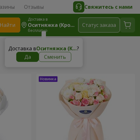
азины
Отзывы
Свяжитесь с нами
Доставка в
Найти
Оситняжка (Кропивницкий Р-Н)
Cтатус заказа
бесплатно
Доставка в
Оситняжка (Кропивницкий р-н)
?
Да
Сменить