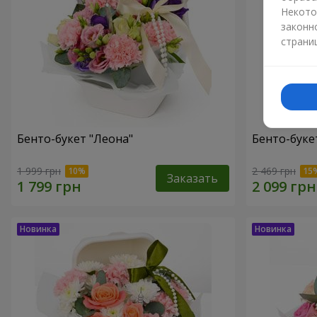
Некото
законн
страни
Бенто-букет "Леона"
Бенто-букет
1 999 грн
2 469 грн
Заказать