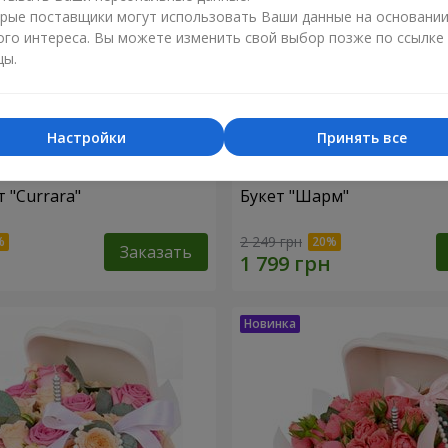
рые поставщики могут использовать Ваши данные на основани
ого интереса. Вы можете изменить свой выбор позже по ссылке
цы.
Настройки
Принять все
 "Currara"
Букет "Шарм"
2 249 грн
Заказать