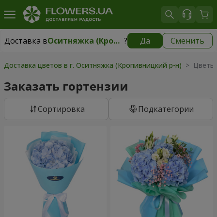
Доставка в
Оситняжка (Кропивницкий р-н)
?
Да
Сменить
Доставка в
Оситняжка (Кропивницкий р-н)
|
бесплатно
Доставка цветов в г. Оситняжка (Кропивницкий р-н)
> Цветы 
Заказать гортензии
Cортировка
Подкатегории