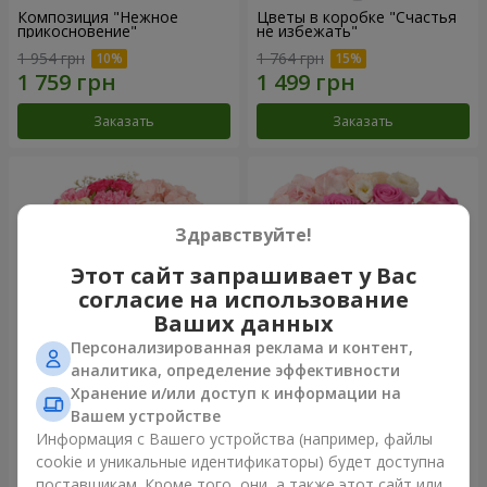
Композиция "Нежное
Цветы в коробке "Счастья
прикосновение"
не избежать"
1 954 грн
1 764 грн
Заказать
Заказать
Здравствуйте!
Этот сайт запрашивает у Вас
согласие на использование
Ваших данных
Персонализированная реклама и контент,
аналитика, определение эффективности
Хранение и/или доступ к информации на
Цветы в коробке "Соломия"
Композиция "Barbie"
Вашем устройстве
2 332 грн
2 799 грн
Информация с Вашего устройства (например, файлы
cookie и уникальные идентификаторы) будет доступна
поставщикам. Кроме того, они, а также этот сайт или