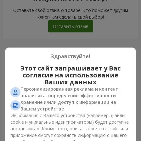
Оставьте свой отзыв о товаре. Это поможет другим
клиентам сделать свой выбор!
Оставить отзыв
Здравствуйте!
Только что доставили
Этот сайт запрашивает у Вас
согласие на использование
Ваших данных
Персонализированная реклама и контент,
аналитика, определение эффективности
Хранение и/или доступ к информации на
Вашем устройстве
Информация с Вашего устройства (например, файлы
cookie и уникальные идентификаторы) будет доступна
поставщикам. Кроме того, они, а также этот сайт или
приложение смогут сохранять информацию с Вашего
Гигантский бежевый мишка и 25 красных роз