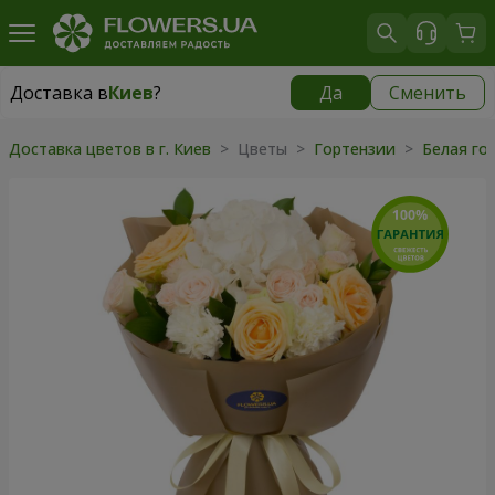
Доставка в
Киев
?
Да
Сменить
Доставка в
Киев
|
бесплатно
Доставка цветов в г. Киев
> Цветы >
Гортензии
>
Белая го