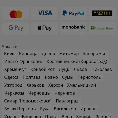
Заказ в:
Киев
Винница
Днепр
Житомир
Запорожье
Ивано-Франковск
Кропивницкий (Кировоград)
Кременчуг
Кривой Рог
Луцк
Львов
Николаев
Одесса
Полтава
Ровно
Сумы
Тернополь
Ужгород
Харьков
Херсон
Хмельницкий
Черкассы
Черновцы
Чернигов
Самар (Новомосковск)
Павлоград
Белая Церковь
Буча
Васильков
Ирпень
Умань
Варшава
Прага
Вена
Берлин
Ревное