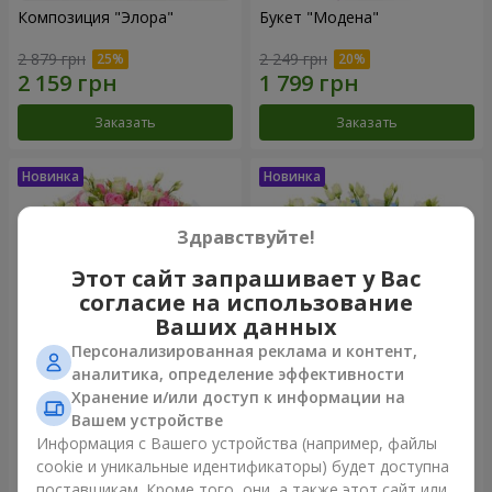
Композиция "Элора"
Букет "Модена"
2 879 грн
2 249 грн
Заказать
Заказать
Здравствуйте!
Этот сайт запрашивает у Вас
согласие на использование
Ваших данных
Персонализированная реклама и контент,
аналитика, определение эффективности
Хранение и/или доступ к информации на
Букет "Piedmont"
Композиция "Сильвия"
Вашем устройстве
5 012 грн
3 713 грн
Информация с Вашего устройства (например, файлы
cookie и уникальные идентификаторы) будет доступна
поставщикам. Кроме того, они, а также этот сайт или