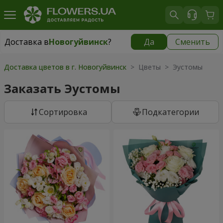
Доставка в
Новогуйвинск
?
Да
Сменить
Доставка в
Новогуйвинск
|
бесплатно
Доставка цветов в г. Новогуйвинск
> Цветы > Эустомы
Заказать Эустомы
Cортировка
Подкатегории