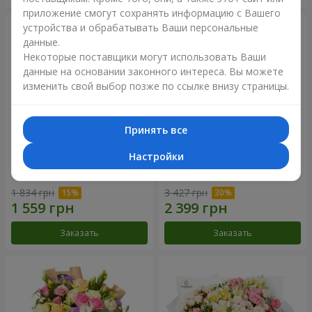
приложение смогут сохранять информацию с Вашего
устройства и обрабатывать Ваши персональные
данные.
Некоторые поставщики могут использовать Ваши
данные на основании законного интереса. Вы можете
изменить свой выбор позже по ссылке внизу страницы.
Принять все
Настройки
Букет "Диор"
Букет "Цветные сны"
1 834 грн
3 427 грн
Заказать
Заказать