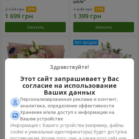
шелк"
2 124 грн
1 646 грн
Заказать
Заказать
Здравствуйте!
Этот сайт запрашивает у Вас
согласие на использование
Ваших данных
Персонализированная реклама и контент,
Букет "Панна Котта"
Композиция "Нежное
аналитика, определение эффективности
прикосновение"
Хранение и/или доступ к информации на
2 124 грн
1 732 грн
Вашем устройстве
Информация с Вашего устройства (например, файлы
cookie и уникальные идентификаторы) будет доступна
Заказать
Заказать
поставщикам. Кроме того, они, а также этот сайт или