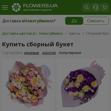
Доставка в
Новогуйвинск
?
Да
Сменить
Доставка в
Новогуйвинск
|
бесплатно
Доставка цветов в г. Новогуйвинск
> Цветы > Сборный буке
Купить сборный букет
Cортировка:
дешевые
дорогие
популярные