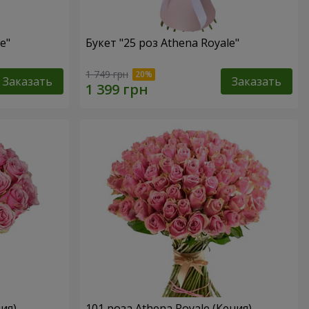
e"
Букет "25 роз Athena Royale"
1 749 грн
Заказать
Заказать
ия)
101 роза Athena Royale (Кения)