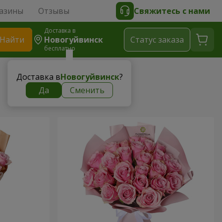
азины
Отзывы
Свяжитесь с нами
Доставка в
Найти
Новогуйвинск
Cтатус заказа
бесплатно
Доставка в
Новогуйвинск
?
Да
Сменить