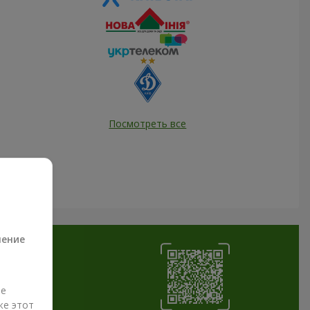
Посмотреть все
а
ление
ые
же этот