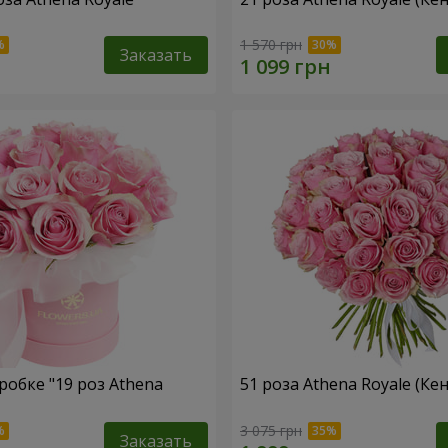
1 570 грн
Заказать
робке "19 роз Athena
51 роза Athena Royale (Кен
3 075 грн
Заказать