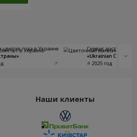
 цветов года в Украине
Сервис доставки цв
страны»
«Ukrainian Choice»
од
2025 год
Наши клиенты