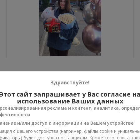
Все фото доставок
Здравствуйте!
Заказать этот товар
Этот сайт запрашивает у Вас согласие н
использование Ваших данных
рсонализированная реклама и контент, аналитика, опреде
фективности
анение и/или доступ к информации на Вашем устройстве
ии
ация с Вашего устройства (например, файлы cookie и уникальн
нусы
фикаторы) будет доступна поставщикам. Кроме того, они, а так