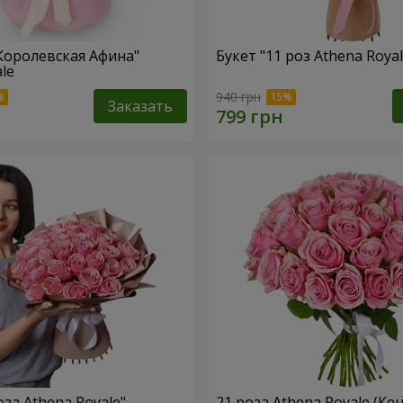
 Королевская Афина"
Букет "11 роз Athena Royal
le
940 грн
Заказать
оза Athena Royale"
21 роза Athena Royale (Кен