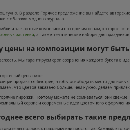
 поштучно. В разделе Горячее предложение вы найдете авторск
няли с обложки модного журнала.
мбли и элегантные композиции по горячим ценам, которые эсте
езонных растений
, а также тематические наборы для праздников
у цены на композиции могут быть
вежесть. Мы гарантируем срок сохранения каждого букета в иде
 гортензий цены ниже;
зиции продаются быстрее, чтобы освободить место для новых 
маем, что цветов заказано больше, чем нужно, делаем привлек
горячие пирожки. Поэтому можете не сомневаться: они свежие,
ремиальный сервис и современные идеи цветочного оформления
однее всего выбирать такие пред
товите вы подарок к празднику или просто так. Каждый, кто хоч