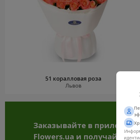
51 коралловая роза
Львов
Пе
эф
Хр
Заказывайте в приложен
Информ
Flowers.ua и получайте бо
иденти