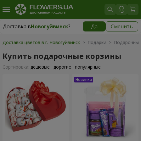
Доставка в
Новогуйвинск
?
Да
Сменить
Доставка в
Новогуйвинск
|
бесплатно
Доставка цветов в г. Новогуйвинск
> Подарки > Подарочные
Купить подарочные корзины
Cортировка:
дешевые
дорогие
популярные