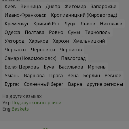
Киев
Винница
Днепр
Житомир
Запорожье
Ивано-Франковск
Кропивницкий (Кировоград)
Кременчуг
Кривой Рог
Луцк
Львов
Николаев
Одесса
Полтава
Ровно
Сумы
Тернополь
Ужгород
Харьков
Херсон
Хмельницкий
Черкассы
Черновцы
Чернигов
Самар (Новомосковск)
Павлоград
Белая Церковь
Буча
Васильков
Ирпень
Умань
Варшава
Прага
Вена
Берлин
Ревное
Бургас
Солнечный берег
Варна
другие регионы
На других языках:
Укр:
Подарункові корзини
Eng:
Baskets