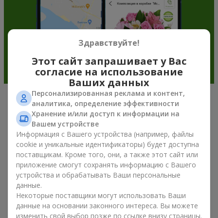
Здравствуйте!
Этот сайт запрашивает у Вас
согласие на использование
Ваших данных
Персонализированная реклама и контент,
аналитика, определение эффективности
Подарочные корзины —
Хранение и/или доступ к информации на
универсальный подарок к любому
Вашем устройстве
Информация с Вашего устройства (например, файлы
празднику
cookie и уникальные идентификаторы) будет доступна
поставщикам. Кроме того, они, а также этот сайт или
Если вы ищете универсальный подарок, но времени в
приложение смогут сохранять информацию с Вашего
обрез, у нас есть для вас отличное проверенное решение:
устройства и обрабатывать Ваши персональные
вы можете купить подарочные корзины. Подарочная
данные.
корзина с изысканными угощениями к празднику, фруктами,
Некоторые поставщики могут использовать Ваши
вкусным чаем или даже алкогольными напитками
становится идеальным дополнением к цветам или
данные на основании законного интереса. Вы можете
самостоятельным презентом. Идеальный набор,
изменить свой выбор позже по ссылке внизу страницы.