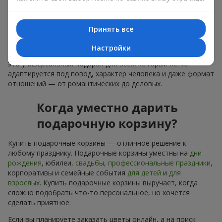
лаконичное оформление и изысканный букет, как
финальный акцент — стоит купить подарочные корзины,
чтобы всё это оказалось в ваших руках.
Принять все
Купить подарочные корзины — это не просто приобрести
Настройки
банальную вещь. Сегодня купить подарочные корзины —
это универсальный подарок для всех, который легко
адаптируется под повод, характер человека и даже формат
отношений — от романтических до деловых.
Когда уместно дарить
подарочную корзину?
Купить подарочные корзины — отличное решение к
любому празднику. Подарочные корзины уместны на
дни
рождения
, юбилеи,
свадьбы
,
профессиональные праздники
,
корпоративы и семейные события
для детей
и
для
взрослых
. Купить подарочные корзины выручает, когда
сложно подобрать что-то персональное, но хочется
сделать приятное.
Если вы планируете заказать цветы онлайн, а на поиск