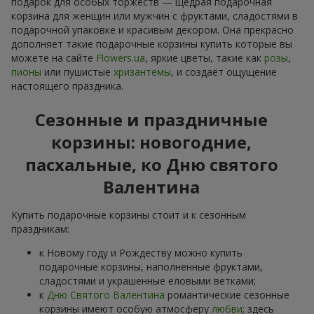
подарок для особых торжеств — щедрая подарочная
корзина для женщин или мужчин с фруктами, сладостями в
подарочной упаковке и красивым декором. Она прекрасно
дополняет такие подарочные корзины купить которые вы
можете на сайте
Flowers.ua
, яркие цветы, такие как
розы
,
пионы
или пушистые
хризантемы
, и создаёт ощущение
настоящего праздника.
Сезонные и праздничные
корзины: новогодние,
пасхальные, ко Дню святого
Валентина
Купить подарочные корзины стоит и к сезонным
праздникам:
к Новому году и Рождеству можно купить
подарочные корзины, наполненные фруктами,
сладостями и украшенные еловыми ветками;
к
Дню Святого Валентина
романтические сезонные
корзины имеют особую атмосферу
любви
; здесь