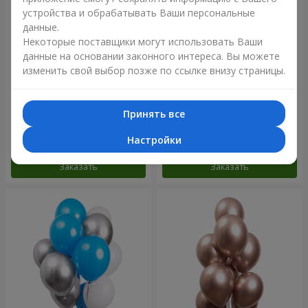
устройства и обрабатывать Ваши персональные
данные.
Некоторые поставщики могут использовать Ваши
данные на основании законного интереса. Вы можете
изменить свой выбор позже по ссылке внизу страницы.
Коллекция шариков
11 желтых смайлов и
"Бирюза" - 9 шариков
красных сердец
Принять все
Настройки
Заказать
Заказать