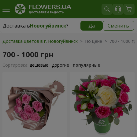
Доставка в
Новогуйвинск
?
Да
Сменить
Доставка в
Новогуйвинск
|
бесплатно
Доставка цветов в г. Новогуйвинск
> По цене > 700 - 1000 гр
700 - 1000 грн
Cортировка:
дешевые
дорогие
популярные