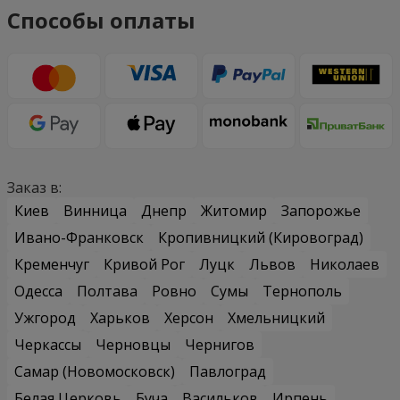
Способы оплаты
Заказ в:
Киев
Винница
Днепр
Житомир
Запорожье
Ивано-Франковск
Кропивницкий (Кировоград)
Кременчуг
Кривой Рог
Луцк
Львов
Николаев
Одесса
Полтава
Ровно
Сумы
Тернополь
Ужгород
Харьков
Херсон
Хмельницкий
Черкассы
Черновцы
Чернигов
Самар (Новомосковск)
Павлоград
Белая Церковь
Буча
Васильков
Ирпень