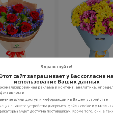
дкое желание"
Букет "Сладкая мелодия"
Здравствуйте!
Этот сайт запрашивает у Вас согласие н
1 449 грн
Заказать
использование Ваших данных
рсонализированная реклама и контент, аналитика, опреде
фективности
анение и/или доступ к информации на Вашем устройстве
ация с Вашего устройства (например, файлы cookie и уникальн
фикаторы) будет доступна поставщикам. Кроме того, они, а так