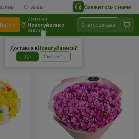
азины
Отзывы
Свяжитесь с нами
Доставка в
Найти
Новогуйвинск
Cтатус заказа
бесплатно
Доставка в
Новогуйвинск
?
Да
Сменить