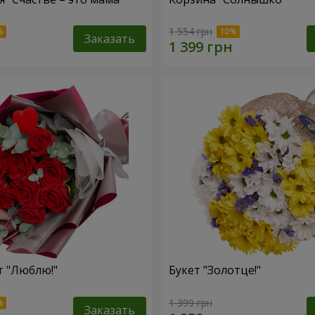
1 554 грн
Заказать
т "Люблю!"
Букет "Золотце!"
1 399 грн
Заказать