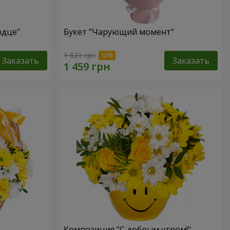
рдце"
Букет "Чарующий момент"
1 621 грн
Заказать
Заказать
Композиция "С добрым утром!"