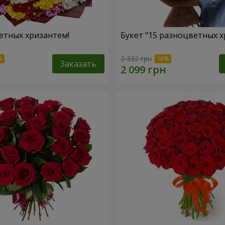
етных хризантем!
Букет "15 разноцветных х
2 332 грн
Заказать