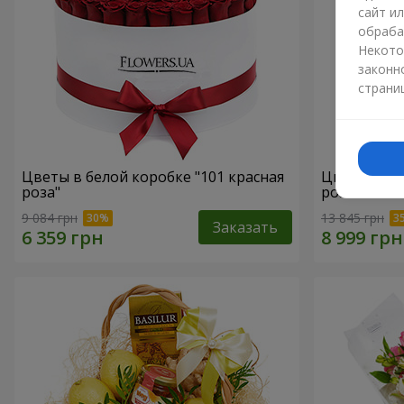
сайт и
обраба
Некото
законн
страни
Цветы в белой коробке "101 красная
Цветы в бе
роза"
роза"
9 084 грн
13 845 грн
Заказать