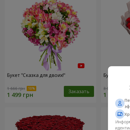
Букет "Сказка для двоих!"
Букет с упа
1 666 грн
3 014 грн
Заказать
Пе
эф
Хр
Информ
иденти