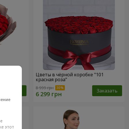
ная роза"
Цветы в чёрной коробке "101
красная роза"
а
8 999 грн
Заказать
Заказать
ление
ые
же этот