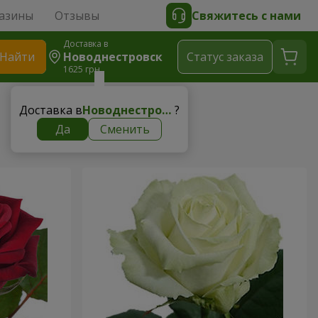
азины
Отзывы
Свяжитесь с нами
Доставка в
Найти
Новоднестровск
Cтатус заказа
1625 грн
Доставка в
Новоднестровск
?
Да
Сменить