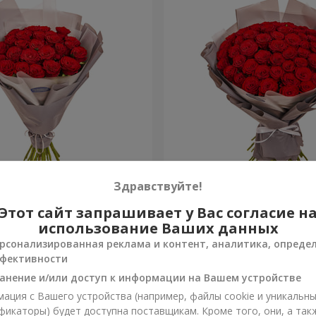
ковкой "25 красных роз"
Букет в упаковке "51 крас
Здравствуйте!
Этот сайт запрашивает у Вас согласие н
4 768 грн
Заказать
использование Ваших данных
рсонализированная реклама и контент, аналитика, опреде
фективности
анение и/или доступ к информации на Вашем устройстве
ация с Вашего устройства (например, файлы cookie и уникальн
фикаторы) будет доступна поставщикам. Кроме того, они, а так