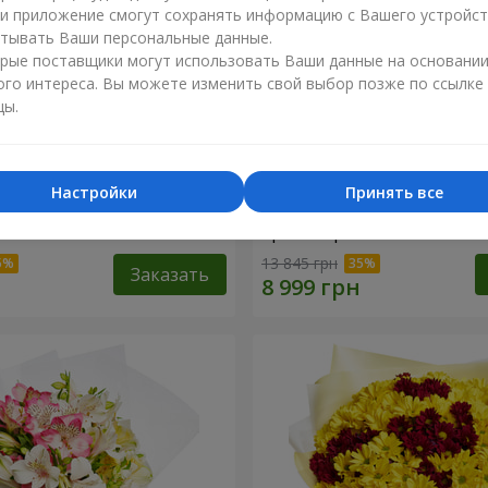
ли приложение смогут сохранять информацию с Вашего устройст
тывать Ваши персональные данные.
рые поставщики могут использовать Ваши данные на основани
ого интереса. Вы можете изменить свой выбор позже по ссылке
цы.
Настройки
Принять все
лой коробке "151 красная
Цветы в чёрной коробке 
красная роза"
13 845 грн
Заказать