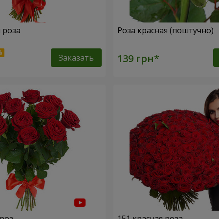
я роза
Роза красная (поштучно)
Заказать
 роз
151 красная роза