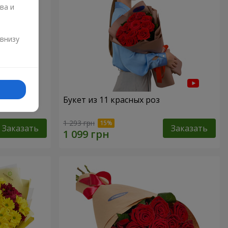
ва и
и
 внизу
"151
Букет из 11 красных роз
1 293 грн
Заказать
Заказать