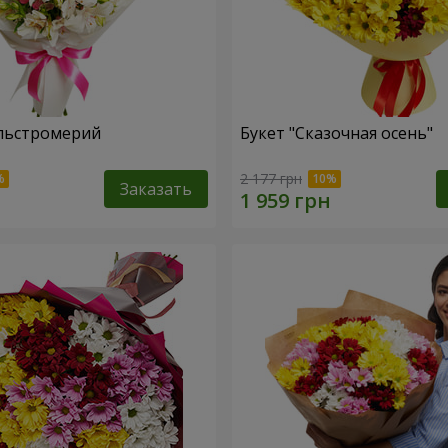
льстромерий
Букет "Сказочная осень"
2 177 грн
Заказать