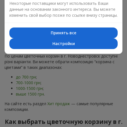
хризантем
в строгих формах;
Некоторые поставщики могут использовать Ваши
Романтические варианты
— корзины в пастельных
данные на основании законного интереса. Вы можете
тонах, пионы,
гипсофила
;
изменить свой выбор позже по ссылке внизу страницы.
Минималистичные решения
— натуральные формы,
акцент на цвет или текстуру.
Принять все
Есть также
VIP-композиции
— роскошные корзины для
особых случаев. Каждое изделие — оригинальный подарок,
Настройки
подчёркивающий внимание к деталям.
По ценам цветочных корзин в г. Новоднестровск доступні
різні варіанти. Ви можете обрати композицію “корзина с
цветами” в таких диапазонах:
до 700 грн
;
700-1000 грн
;
1000-1500 грн
;
выше 1500 грн
.
На сайте есть раздел
Хит продаж
— самые популярные
композиции.
Как выбрать цветочную корзину в г.