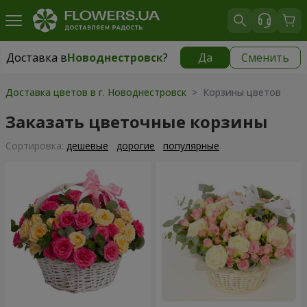
Доставка в
Новоднестровск
?
Да
Сменить
Доставка в
Новоднестровск
|
1625 грн
Доставка цветов в г. Новоднестровск
> Корзины цветов
Заказать цветочные корзины
Cортировка:
дешевые
дорогие
популярные