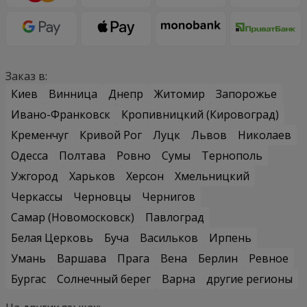
Заказ в:
Киев
Винница
Днепр
Житомир
Запорожье
Ивано-Франковск
Кропивницкий (Кировоград)
Кременчуг
Кривой Рог
Луцк
Львов
Николаев
Одесса
Полтава
Ровно
Сумы
Тернополь
Ужгород
Харьков
Херсон
Хмельницкий
Черкассы
Черновцы
Чернигов
Самар (Новомосковск)
Павлоград
Белая Церковь
Буча
Васильков
Ирпень
Умань
Варшава
Прага
Вена
Берлин
Ревное
Бургас
Солнечный берег
Варна
другие регионы