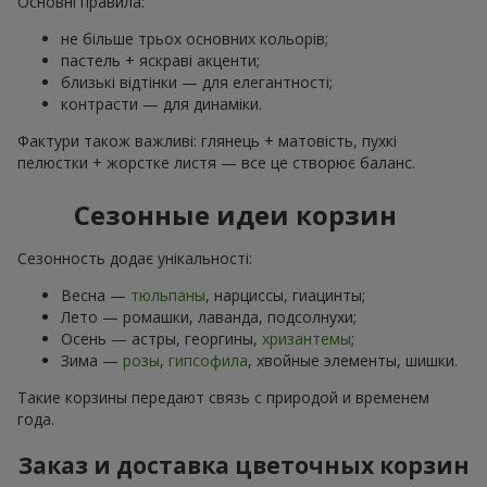
Основні правила:
не більше трьох основних кольорів;
пастель + яскраві акценти;
близькі відтінки — для елегантності;
контрасти — для динаміки.
Фактури також важливі: глянець + матовість, пухкі
пелюстки + жорстке листя — все це створює баланс.
Сезонные идеи корзин
Сезонность додає унікальності:
Весна —
тюльпаны
, нарциссы, гиацинты;
Лето — ромашки, лаванда, подсолнухи;
Осень — астры, георгины,
хризантемы
;
Зима —
розы
,
гипсофила
, хвойные элементы, шишки.
Такие корзины передают связь с природой и временем
года.
Заказ и доставка цветочных корзин