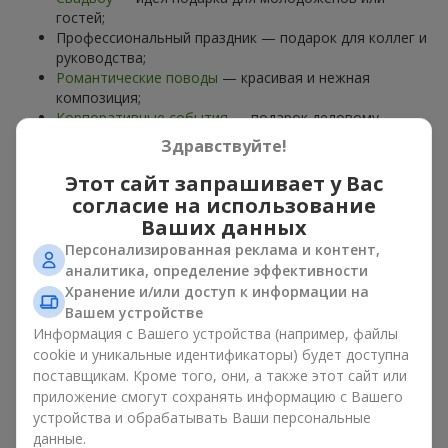
гостей;
Профессиональный праздник — подарок для коллег и
руководства;
Романтические поводы
— красивая и нежная
композиция;
Корпоративные события
— подарок деловому
партнёру.
Здравствуйте!
Цветочная корзина — универсальный подарок для любого
Этот сайт запрашивает у Вас
возраста. Стильные ручные композиции позволяют
согласие на использование
передать любые эмоции: благодарность, восхищение,
Ваших данных
поддержку,
любовь
.
Персонализированная реклама и контент,
аналитика, определение эффективности
Виды цветочных корзин в г.
Хранение и/или доступ к информации на
Новоднестровск: классика,
Вашем устройстве
Информация с Вашего устройства (например, файлы
романтика, минимализм
cookie и уникальные идентификаторы) будет доступна
поставщикам. Кроме того, они, а также этот сайт или
Ассортимент цветочных корзин на
flowers.ua
включает
приложение смогут сохранять информацию с Вашего
варианты на любой вкус:
устройства и обрабатывать Ваши персональные
Классические композиции
— сочетания
роз
, лилий,
данные.