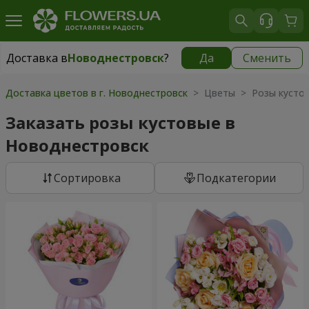
Доставка в
Новоднестровск
?
Да
Сменить
Доставка в
Новоднестровск
|
1625 грн
Доставка цветов в г. Новоднестровск
> Цветы > Розы кусто
Заказать розы кустовые в
Новоднестровск
Cортировка
Подкатегории