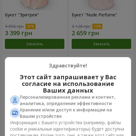
Букет "Эритрея"
Букет "Nude Perfume"
4 856 грн
3 128 грн
Заказать
Заказать
Здравствуйте!
Этот сайт запрашивает у Вас
согласие на использование
Ваших данных
Персонализированная реклама и контент,
аналитика, определение эффективности
Хранение и/или доступ к информации на
Вашем устройстве
Букет "Розовая нежность"
Композиция "Ностальжи"
Информация с Вашего устройства (например, файлы
cookie и уникальные идентификаторы) будет доступна
4 427 грн
6 856 грн
поставщикам. Кроме того, они, а также этот сайт или