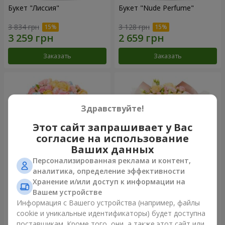
Букет "Лиссия"
Букет "Nude Perfume"
3 834 грн
3 128 грн
Заказать
Заказать
Здравствуйте!
Этот сайт запрашивает у Вас
согласие на использование
Ваших данных
Персонализированная реклама и контент,
аналитика, определение эффективности
Хранение и/или доступ к информации на
Букет "Нежность рассвета"
Букет "Прикосновение
нежности"
Вашем устройстве
3 999 грн
2 624 грн
Информация с Вашего устройства (например, файлы
cookie и уникальные идентификаторы) будет доступна
поставщикам. Кроме того, они, а также этот сайт или