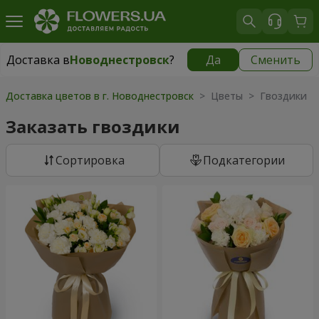
Доставка в
Новоднестровск
?
Да
Сменить
Доставка в
Новоднестровск
|
1625 грн
Доставка цветов в г. Новоднестровск
> Цветы > Гвоздики
Заказать гвоздики
Cортировка
Подкатегории