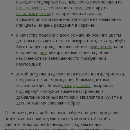
выходят популярные пышные, сочные композиции из
подсолнухов
, декоративных
ромашек
и других
сезонных цветов
; в оформлении актуальна
асимметрия в оригинальной упаковке из мешковины
или цветы на день рождения в корзине;
в качестве подарка с днём рождения осенние цветы
должны выглядеть тепло и аккуратно; здесь подойдёт
букет на день рождения женщине из
хризантем
, калл
и, конечно,
роз
; декоративные акценты добавят
изысканности и завершённости праздничной
композиции;
зимой актуальна сдержанная изысканная флористика,
поздравить с днём рождения белыми цветами —
отличная идея; белые
розы
,
эустомы
, амариллис
подчеркнут холодное зимнее настроение; а
добавление хвойных веточек и эвкалипта в букет на
день рождения завершит образ.
Сезонные цветы, добавленные в букет на день рождения,
подчёркивают природную красоту момента. А чтобы
сделать подарок особенным, мы создаём из них