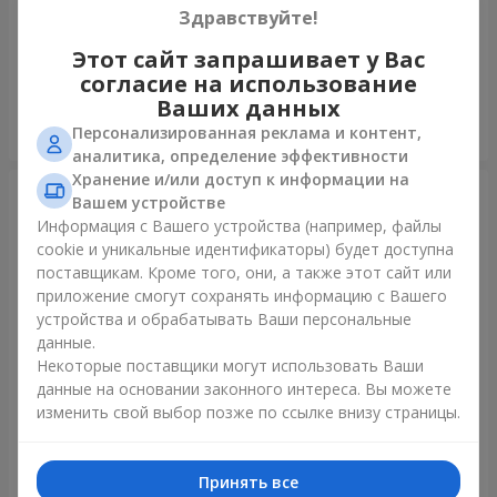
Здравствуйте!
75 белых роз
Мишка с букетом
Этот сайт запрашивает у Вас
7 370 грн
2 940 грн
согласие на использование
Ваших данных
Персонализированная реклама и контент,
Заказать
Заказать
аналитика, определение эффективности
Хранение и/или доступ к информации на
Вашем устройстве
Информация с Вашего устройства (например, файлы
cookie и уникальные идентификаторы) будет доступна
поставщикам. Кроме того, они, а также этот сайт или
приложение смогут сохранять информацию с Вашего
устройства и обрабатывать Ваши персональные
данные.
Некоторые поставщики могут использовать Ваши
данные на основании законного интереса. Вы можете
изменить свой выбор позже по ссылке внизу страницы.
151 красная роза
Букет "Очей очарованье"
15 744 грн
4 074 грн
Принять все