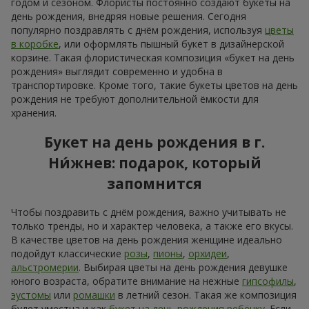
годом и сезоном. Флористы постоянно создают букеты на
день рождения, внедряя новые решения. Сегодня
популярно поздравлять с днём рождения, используя
цветы
в коробке
, или оформлять пышный букет в дизайнерской
корзине. Такая флористическая композиция «букет на день
рождения» выглядит современно и удобна в
транспортировке. Кроме того, такие букеты цветов на день
рождения не требуют дополнительной ёмкости для
хранения.
Букет на день рождения в г.
Ни́жнев: подарок, который
запомнится
Чтобы поздравить с днём рождения, важно учитывать не
только тренды, но и характер человека, а также его вкусы.
В качестве цветов на день рождения женщине идеально
подойдут классические
розы
,
пионы
,
орхидеи
,
альстромерии
. Выбирая цветы на день рождения девушке
юного возраста, обратите внимание на нежные
гипсофилы
,
эустомы
или
ромашки
в летний сезон. Такая же композиция
будет уместна и как
букет на день рождения ребёнку
. Если