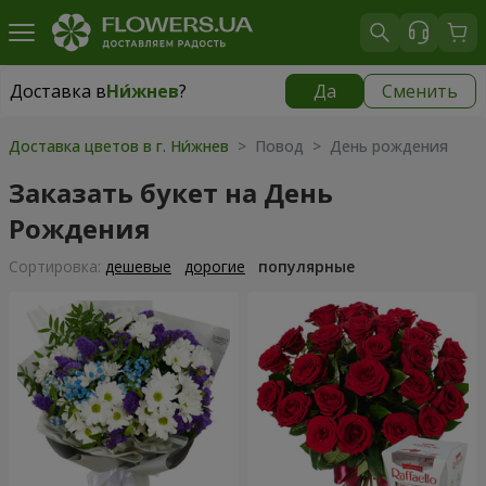
Доставка в
Ни́жнев
?
Да
Сменить
Доставка в
Ни́жнев
|
бесплатно
Доставка цветов в г. Ни́жнев
> Повод > День рождения
Заказать букет на День
Рождения
Cортировка:
дешевые
дорогие
популярные