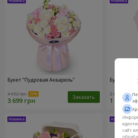
Букет "Пудровая Акварель"
Букет "Меч
4 932 грн
2 352 грн
Пе
Заказать
эф
Хр
Информ
иденти
сайт и
обраба