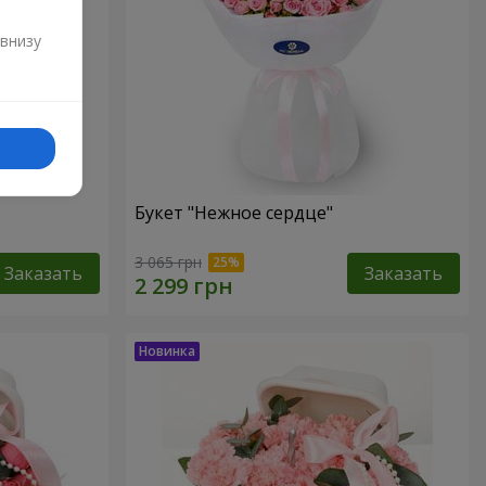
и
 внизу
Букет "Нежное сердце"
3 065 грн
Заказать
Заказать