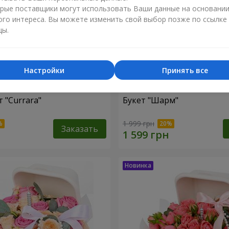
рые поставщики могут использовать Ваши данные на основани
ого интереса. Вы можете изменить свой выбор позже по ссылке
цы.
Настройки
Принять все
 "Currara"
Букет "Шарм"
1 999 грн
Заказать