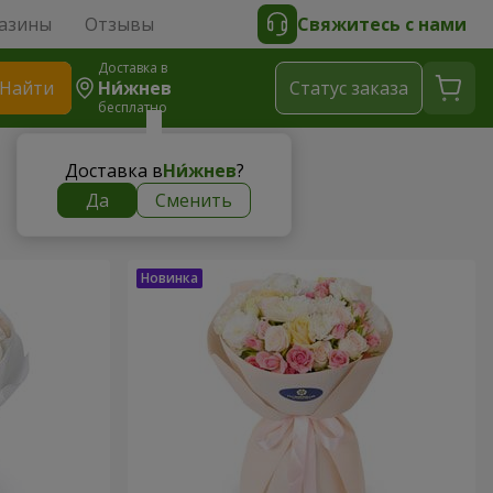
азины
Отзывы
Свяжитесь с нами
Доставка в
Найти
Ни́жнев
Cтатус заказа
бесплатно
Доставка в
Ни́жнев
?
Да
Сменить