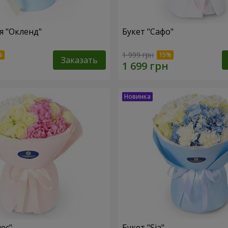
 "Окленд"
Букет "Сафо"
1 999 грн
Заказать
ес"
Букет "Sia"