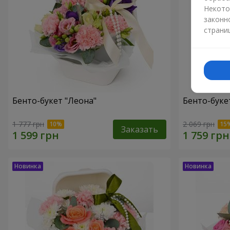
Некото
законн
страни
Бенто-букет "Леона"
Бенто-букет
1 777 грн
2 069 грн
Заказать