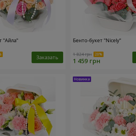
т "Айла"
Бенто-букет "Nicely"
1 824 грн
Заказать