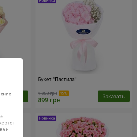
Букет "Пастила"
а
1 058 грн
ление
Заказать
Заказать
ые
же этот
ва и