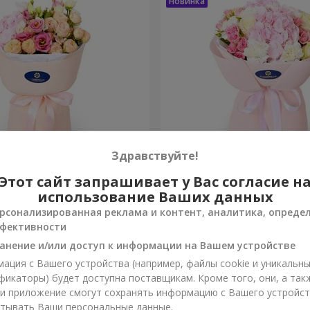
Здравствуйте!
ты сбываются"
Букет "Марта"
Этот сайт запрашивает у Вас согласие н
использование Ваших данных
3 199 грн
рсонализированная реклама и контент, аналитика, опреде
Заказать
фективности
анение и/или доступ к информации на Вашем устройстве
ация с Вашего устройства (например, файлы cookie и уникальн
фикаторы) будет доступна поставщикам. Кроме того, они, а так
ли приложение смогут сохранять информацию с Вашего устройст
тывать Ваши персональные данные.