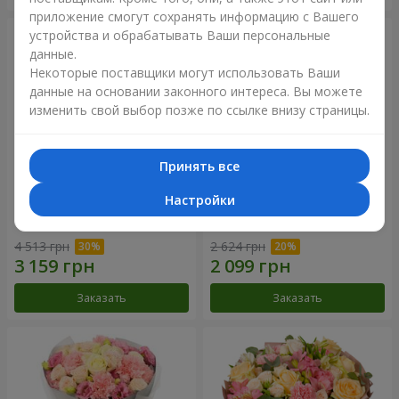
приложение смогут сохранять информацию с Вашего
устройства и обрабатывать Ваши персональные
данные.
Некоторые поставщики могут использовать Ваши
данные на основании законного интереса. Вы можете
изменить свой выбор позже по ссылке внизу страницы.
Принять все
Настройки
Букет "Your Smile"
Букет "Прикосновение
нежности"
4 513 грн
2 624 грн
Заказать
Заказать