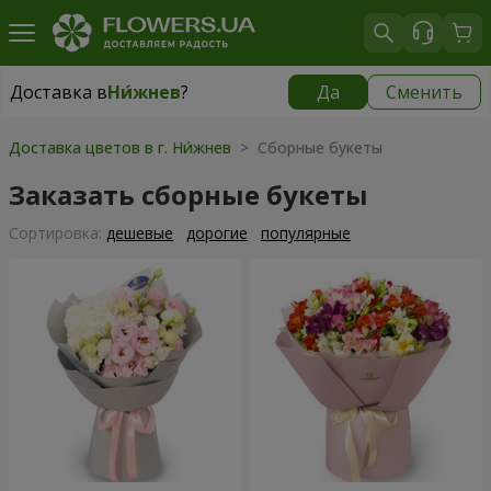
Доставка в
Ни́жнев
?
Да
Сменить
Доставка в
Ни́жнев
|
бесплатно
Доставка цветов в г. Ни́жнев
> Сборные букеты
Заказать сборные букеты
Cортировка:
дешевые
дорогие
популярные