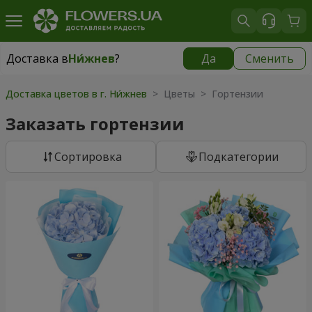
Доставка в
Ни́жнев
?
Да
Сменить
Доставка в
Ни́жнев
|
бесплатно
Доставка цветов в г. Ни́жнев
> Цветы > Гортензии
Заказать гортензии
Cортировка
Подкатегории