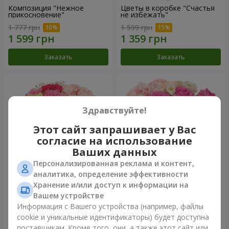
Композиция "Нежное
Цветы в коробке "Счастья
прикосновение"
не избежать"
1 777 грн
1 599 грн
Заказать
Заказать
Здравствуйте!
Этот сайт запрашивает у Вас
согласие на использование
Ваших данных
Персонализированная реклама и контент,
аналитика, определение эффективности
Хранение и/или доступ к информации на
Цветы в коробке "Соломия"
Композиция "Barbie"
Вашем устройстве
2 110 грн
2 532 грн
Информация с Вашего устройства (например, файлы
cookie и уникальные идентификаторы) будет доступна
поставщикам. Кроме того, они, а также этот сайт или