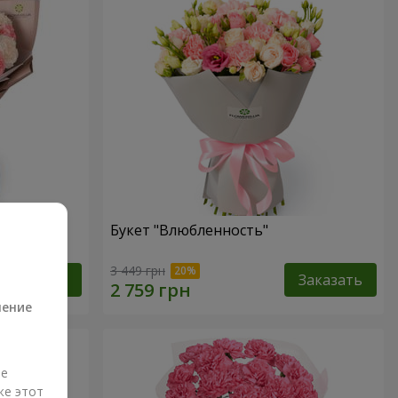
Букет "Влюбленность"
а
3 449 грн
Заказать
Заказать
ление
ые
же этот