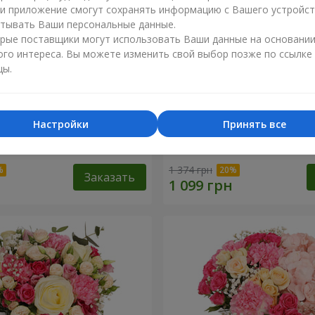
ли приложение смогут сохранять информацию с Вашего устройст
тывать Ваши персональные данные.
рые поставщики могут использовать Ваши данные на основани
ого интереса. Вы можете изменить свой выбор позже по ссылке
цы.
Настройки
Принять все
евр"
Букет "Королева Карибско
1 374 грн
Заказать