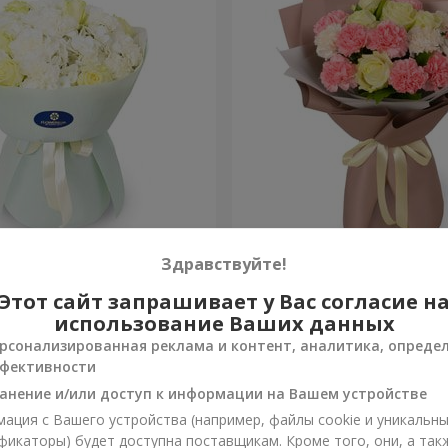
яние"
Букет "Мадейра"
Здравствуйте!
Этот сайт запрашивает у Вас согласие н
1 834 грн
Заказать
использование Ваших данных
рсонализированная реклама и контент, аналитика, опреде
фективности
анение и/или доступ к информации на Вашем устройстве
ация с Вашего устройства (например, файлы cookie и уникальн
фикаторы) будет доступна поставщикам. Кроме того, они, а так