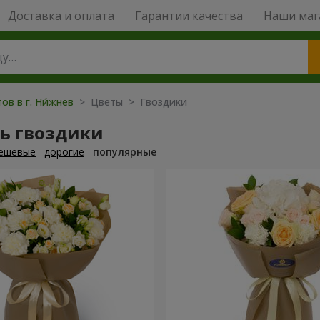
Доставка и оплата
Гарантии качества
Наши маг
ов в г. Ни́жнев
> Цветы > Гвоздики
ть гвоздики
ешевые
дорогие
популярные