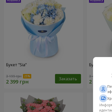
Букет "Sia"
Букет "Оба
3 199 грн
3 427 грн
Заказать
Пе
эф
Хр
Информ
иденти