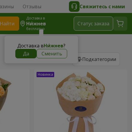
азины
Отзывы
Свяжитесь с нами
Доставка в
Найти
Ни́жнев
Cтатус заказа
бесплатно
Доставка в
Ни́жнев
?
Да
Сменить
Подкатегории