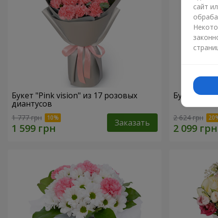
сайт и
обраба
Некото
законн
страни
Букет "Pink vision" из 17 розовых
Букет "Шед
диантусов
1 777 грн
2 624 грн
Заказать