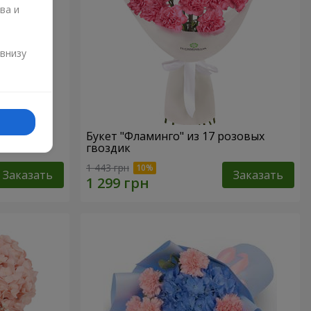
ва и
и
 внизу
го моря"
Букет "Фламинго" из 17 розовых
гвоздик
1 443 грн
Заказать
Заказать