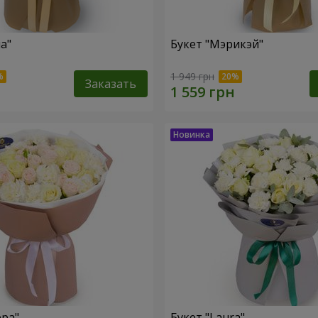
а"
Букет "Мэрикэй"
1 949 грн
Заказать
ера"
Букет "Laura"