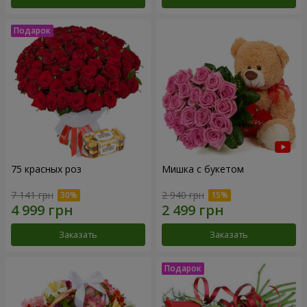
75 красных роз
Мишка с букетом
7 141 грн
2 940 грн
Заказать
Заказать