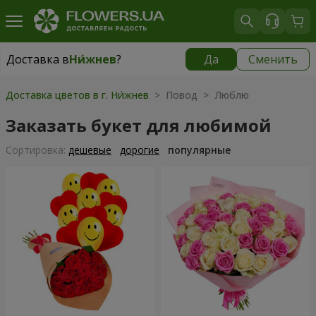
Доставка в
Ни́жнев
?
Да
Сменить
Доставка в
Ни́жнев
|
бесплатно
Доставка цветов в г. Ни́жнев
> Повод > Люблю
Заказать букет для любимой
Cортировка:
дешевые
дорогие
популярные