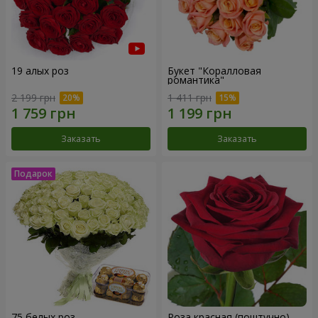
19 алых роз
Букет "Коралловая
романтика"
2 199 грн
1 411 грн
Заказать
Заказать
75 белых роз
Роза красная (поштучно)