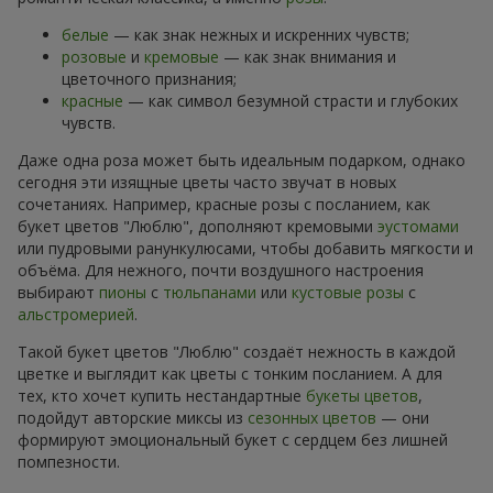
белые
— как знак нежных и искренних чувств;
розовые
и
кремовые
— как знак внимания и
цветочного признания;
красные
— как символ безумной страсти и глубоких
чувств.
Даже одна роза может быть идеальным подарком, однако
сегодня эти изящные цветы часто звучат в новых
сочетаниях. Например, красные розы с посланием, как
букет цветов "Люблю", дополняют кремовыми
эустомами
или пудровыми ранункулюсами, чтобы добавить мягкости и
объёма. Для нежного, почти воздушного настроения
выбирают
пионы
с
тюльпанами
или
кустовые розы
с
альстромерией
.
Такой букет цветов "Люблю" создаёт нежность в каждой
цветке и выглядит как цветы с тонким посланием. А для
тех, кто хочет купить нестандартные
букеты цветов
,
подойдут авторские миксы из
сезонных цветов
— они
формируют эмоциональный букет с сердцем без лишней
помпезности.