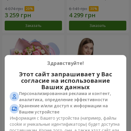
4 074 грн
6 141 грн
Заказать
Заказать
Здравствуйте!
Этот сайт запрашивает у Вас
согласие на использование
Ваших данных
Персонализированная реклама и контент,
Букет "Сказка моей жизни"
Корзина "Ангелочек"
аналитика, определение эффективности
Хранение и/или доступ к информации на
2 399 грн
2 074 грн
Вашем устройстве
Информация с Вашего устройства (например, файлы
cookie и уникальные идентификаторы) будет доступна
Заказать
Заказать
поставщикам. Кроме того, они, а также этот сайт или