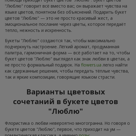
"Люблю" говорит всё вместо вас; он выражает чувства на
языке цветов, понятном без объяснений. Подарить букет
цветов "Люблю" — это не просто красивый жест, а
эмоциональное послание через цветы, которое передаёт
тепло, нежность и искренность.
Букеты "Люблю" создаются так, чтобы максимально
подчеркнуть настроение. Лёгкий аромат, продуманная
палитра, гармоничная форма — всё работает на то, чтобы
букет цветов "Люблю" выглядел как знак любви в цветах, а
не просто формальный подарок. На
flowers.ua
легко найти
как сдержанные решения, чтобы передать тёплые чувства,
так и яркие композиции, говорящие языком страсти.
Варианты цветовых
сочетаний в букете цветов
"Люблю"
Флористика о любви невероятно многогранна. Но говоря о
букете цветов "Люблю", первое, что приходит на ум —
романтическая классика, а именно
розы
: