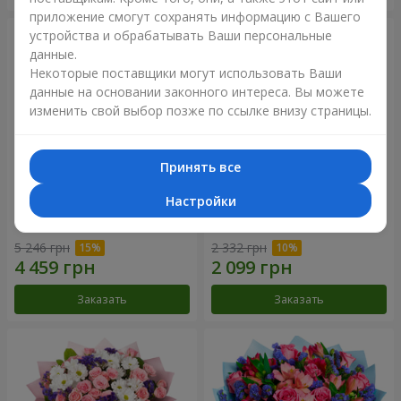
приложение смогут сохранять информацию с Вашего
устройства и обрабатывать Ваши персональные
данные.
Некоторые поставщики могут использовать Ваши
данные на основании законного интереса. Вы можете
изменить свой выбор позже по ссылке внизу страницы.
Принять все
Настройки
51 белая хризантема
Романтический букет
"Очарование"
5 246 грн
2 332 грн
Заказать
Заказать