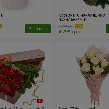
ра"
Корзина "С наилучшими
пожеланиями!"
6 399 грн
Заказать
обке "25 красных роз!"
Букет "7 белых роз!"