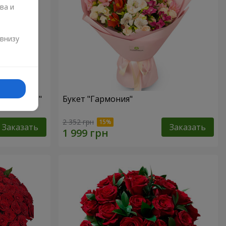
ва и
и
 внизу
ризантем!"
Букет "Гармония"
2 352 грн
Заказать
Заказать