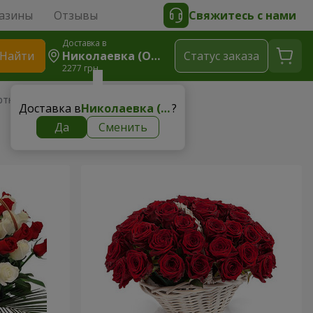
азины
Отзывы
Свяжитесь с нами
Доставка в
Найти
Николаевка (Одесская Область)
Cтатус заказа
2277 грн
ртнеру
Доставка в
Николаевка (Одесская область)
?
Да
Сменить