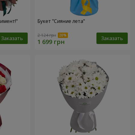
имент!"
Букет "Сияние лета"
2 124 грн
Заказать
Заказать