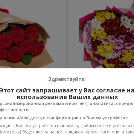
 упаковке "7 красных роз"
25 разноцветных хризант
Здравствуйте!
Этот сайт запрашивает у Вас согласие н
4 124 грн
Заказать
использование Ваших данных
рсонализированная реклама и контент, аналитика, опреде
фективности
анение и/или доступ к информации на Вашем устройстве
ация с Вашего устройства (например, файлы cookie и уникальн
фикаторы) будет доступна поставщикам. Кроме того, они, а так