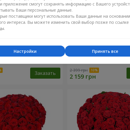
ли приложение смогут сохранять информацию с Вашего устройст
тывать Ваши персональные данные.
рые поставщики могут использовать Ваши данные на основани
ого интереса. Вы можете изменить свой выбор позже по ссылке
цы.
Настройки
Принять все
ремовых роз!"
Букет "15 разноцветных х
2 399 грн
Заказать