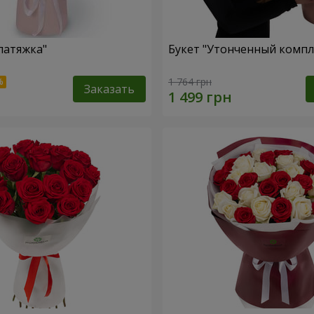
патяжка"
Букет "Утонченный компл
1 764 грн
Заказать