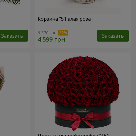
Корзина "51 алая роза"
6 570 грн
Заказать
Заказать
Цветы в чёрной коробке "151