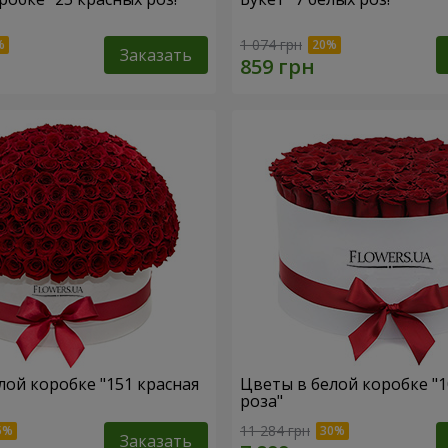
1 074 грн
Заказать
лой коробке "151 красная
Цветы в белой коробке "1
роза"
11 284 грн
Заказать