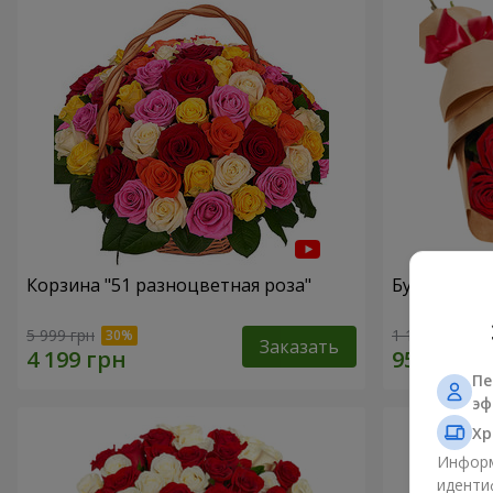
Корзина "51 разноцветная роза"
Букет в ЭКО
5 999 грн
1 199 грн
Заказать
Пе
эф
Хр
Информ
иденти