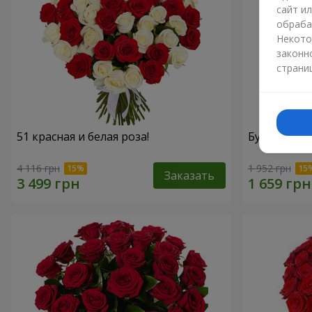
сайт и
обраба
Некото
законн
страни
51 красная и белая роза!
Букет "15 к
4 116 грн
1 952 грн
Заказать