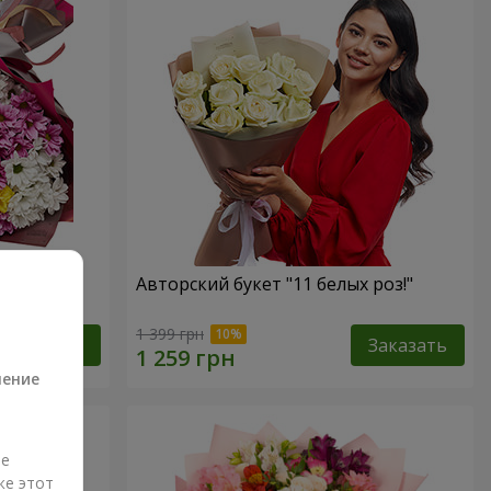
ем!
Авторский букет "11 белых роз!"
а
1 399 грн
Заказать
Заказать
ление
ые
же этот